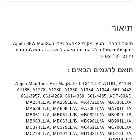
ב
'
ג
ג
ע
מ
ם
ם
ב
ב
W
W
ר
י
K
K
תיאור
י
ת
8
8
ת
F
9
9
תיאור מחבר : מטען מקורי למחשב נייד Apple 85W MagSafe
a
5
5
Power Adapter כולל אחריות מלאה למשך שנה ומשלוח מהיר
n
ע
ע
וחינם לכל הארץ.
t
ם
ם
e
ח
ח
תואם לדגמים הבאים :
c
ר
ר
h
י
י
Apple MacBook Pro MagSafe 1 13″ 13.3″ A1181, A1184,
ד
ט
ט
A1185, A1278, A1280, A1330, A1334, A1344, 661-0443,
ג
ה
ה
661-3957, 661-4269, 661-4339, 661-4485, ADP-60AD,
ם
ב
ב
MA254LL/A, MA255LL/A, MA472LL/A, MA538LL/A,
W
ע
ע
MA538LL/B, MA699LL/A, MA700LL/A, MA701LL/A,
K
MB061LL/A, MB061LL/B, MB062LL/A, MB062LL/B,
ב
ב
8
MB063LL/A, MB063LL/B, MB990LL/A, MB991LL/A,
ר
ר
9
MC374LL/A, MC375LL/A, MC461LL/A, MC700LL/A,
י
י
MC724LL/A, MD101LL/A, MD102LL/A, MD313LL/A,
5
ת
ת
MD314LL/A.