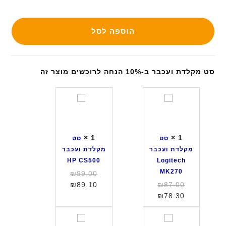
הוספה לסל
סט מקלדת ועכבר ב-10% הנחה לרוכשים מוצר זה
ס
ס
ט
ט
מ
מ
ק
ק
×
1
×
1
סט
סט
ל
ל
מקלדת ועכבר
מקלדת ועכבר
ד
ד
HP CS500
Logitech
ת
ת
MK270
המחיר
₪
99.00
ו
ו
המחיר
המחיר
המקורי
₪
89.10
₪
87.00
ע
ע
המחיר
המקורי
היה:
הנוכחי
₪
78.30
כ
כ
היה:
הנוכחי
הוא:
₪99.00.
ב
ב
הוא:
₪87.00.
₪89.10.
ס
ס
ר
ר