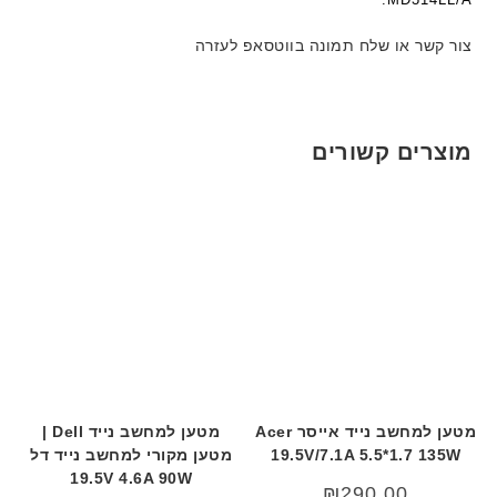
ע
ם
צור קשר או שלח תמונה בווטסאפ לעזרה
ח
ר
י
ט
מוצרים קשורים
ה
ב
ע
ב
ר
י
ת
מטען למחשב נייד אייסר Acer
מטען למחשב נייד Dell |
19.5V/7.1A 5.5*1.7 135W
מטען מקורי למחשב נייד דל
19.5V 4.6A 90W
₪
290.00