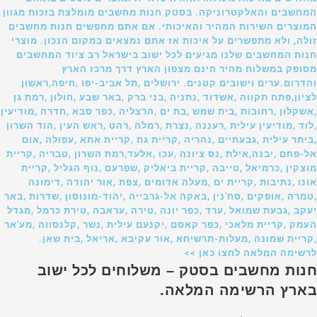
המחשבים והאלקטרוניקה. בסטק חנות מחשבים מומלצת בזכות מגוון
המוצרים השירות המהיר והאיכותי. אם אתם מחפשים חנות מחשבים
זולה, ולא מתפשרים על איכות אז אתם נמצאים במקום הנכון. מוצרי
חנות המחשבים שלנו מגיעים לכל ישוב בישראל רב ציוד המחשבים
מסופק במשלוח מהיר חינם מצפון הארץ דרך מרכז הארץ
והדרום.ערים וישובים קטנים. ירושלים ,תל אביב-יפו ,חיפה,ראשון
לציון,פתח תקווה ,אשדוד ,נתניה ,בני ברק ,באר שבע ,חולון ,רמת גן
,אשקלון ,רחובות ,בית שמש ,בת ים ,הרצליה ,כפר סבא ,חדרה ,מודיעין
,לוד ,מודיעין עילית ,רעננה ,נצרת ,רמלה ,רהט ,ראש העין ,הוד השרון
,ביתר עילית ,גבעתיים ,נהריה ,קריית גת ,קריית אתא ,עפולה ,אום
אל-פחם ,יבנה,אילת ,נס ציונה ,עכו ,אלעד,רמת השרון ,טבריה ,קריית
מוצקין ,כרמיאל ,טייבה ,קריית ביאליק ,שפרעם ,נוף הגליל ,קריית
אונו ,נתיבות ,קריית ים ,מעלה אדומים ,צפת ,אור יהודה ,דימונה
,טמרה ,אופקים ,סח'נין ,באקה אל-גרבייה ,יהוד-מונוסון ,שדרות ,באר
יעקב ,גבעת שמואל ,ערד ,כפר יונה ,טירה ,עראבה ,טירת כרמל ,מגדל
העמק ,קריית מלאכי ,כפר קאסם ,יקנעם עילית ,נשר ,קלנסווה ,מע'אר
,קריית שמונה ,מעלות-תרשיחא ,אור עקיבא ,אריאל ,בית שאן.
לרשימה המלאה לחצו כאן >>
חנות מחשבים בסטק – משלוחים לכל ישוב
בארץ הרשימה המלאה.