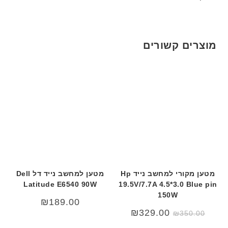
ם
ח
ר
י
מוצרים קשורים
ט
ה
ב
ע
ב
ר
י
ת
מטען מקורי למחשב נייד Hp
מטען למחשב נייד דל Dell
Latitude E6540 90W
19.5V/7.7A 4.5*3.0 Blue pin
150W
₪
189.00
המחיר
המחיר
₪
329.00
₪
350.00
המקורי
הנוכחי
היה:
הוא: