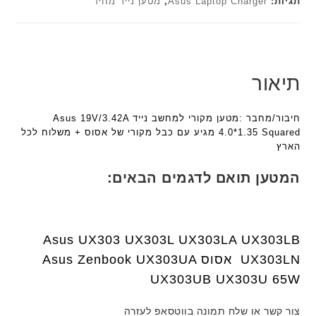
תגיות:
Asus Laptop Charger
,
מטען נייד מחיר
ג
ג
מ
ם
ם
ב
W
W
י
K
K
ת
8
8
F
תיאור
9
9
a
5
5
n
ע
ע
חיבור/מחבר :מטען מקורי למחשב נייד Asus 19V/3.42A
t
ם
ם
4.0*1.35 Squared מגיע עם כבל מקורי של אסוס + משלוח לכל
e
ח
ח
הארץ
c
ר
ר
h
י
י
המטען תואם לדגמים הבאים:
ד
ט
ט
ג
ה
ה
ם
ב
ב
W
ע
ע
Asus UX303 UX303L UX303LA UX303LB
K
ב
ב
UX303LN אסוס Asus Zenbook UX303UA
8
ר
ר
UX303UB UX303U 65W
9
י
י
5
ת
ת
ע
צור קשר או שלח תמונה בווטסאפ לעזרה