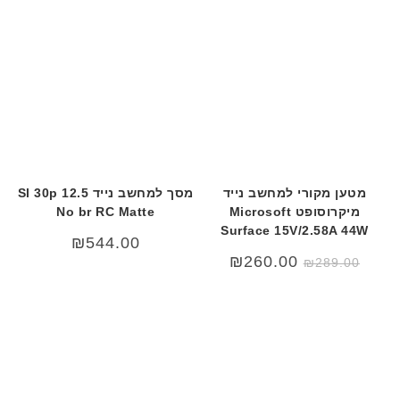
₪329.00.
₪350.00.
מטען מקורי למחשב נייד
מסך למחשב נייד 12.5 Sl 30p
מיקרוסופט Microsoft
No br RC Matte
Surface 15V/2.58A 44W
₪
544.00
המחיר
המחיר
₪
260.00
₪
289.00
המקורי
הנוכחי
היה:
הוא:
₪260.00.
₪289.00.