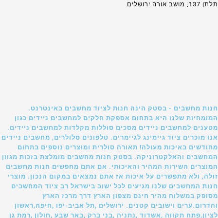
תלתן 137, מושב אורה ירושלים
חנות מחשבים - בסטק הינה חנות לציוד מחשבים באינטרנט.
המומחיות שלנו היא בתחום אספקת חלקים למחשבים ניידים כגון
מטענים למחשבים ניידים מסכים סוללות מקלדות למחשבים ניידים.
אנו מוכרים ציוד גיימינג לגיימרים. טלפונים סלולרים, מחשבים ניידים
מחודשים באיכות מעולה! תאורה סולרית ומוצרים נוספים בתחום
המחשבים והאלקטרוניקה. בסטק חנות מחשבים מומלצת בזכות מגוון
המוצרים השירות המהיר והאיכותי. אם אתם מחפשים חנות מחשבים
זולה, ולא מתפשרים על איכות אז אתם נמצאים במקום הנכון. מוצרי
חנות המחשבים שלנו מגיעים לכל ישוב בישראל רב ציוד המחשבים
מסופק במשלוח מהיר חינם מצפון הארץ דרך מרכז הארץ
והדרום.ערים וישובים קטנים. ירושלים ,תל אביב-יפו ,חיפה,ראשון
לציון,פתח תקווה ,אשדוד ,נתניה ,בני ברק ,באר שבע ,חולון ,רמת גן