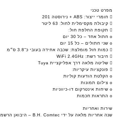
מפרט טכני
 חומרי ייצור: ABS + נירוסטה 201
 קיבולת מקסימלית לחול: 63 ליטר
 תקופת החלפת חול:
o חתול אחד – כל 30 יום
o שני חתולים – כל 15 יום
 כמות חול מומלצת: שכבה אחידה בעובי כ־3.8 ס״מ
 חיבור רשת: WiFi ‎2.4GHz
 שליטה מלאה דרך אפליקציית Tuya
 פונקציות עיקריות:
o הקלטת הודעות קוליות
o צילום תמונות
o שיחות אינטרקום דו-כיווניות
o התראות חכמות
שירות ואחריות
שנה אחריות מלאה על ידי B.H. Comtec – היבואן הרשמי של petzone בישראל.