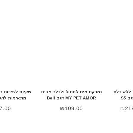
 ללא דלת
מזרקת מים לחתול ולכלב מבית
שקיות לשירותים
 S5
MY PET AMOR דגם Bell
מתאימות לדגם  | x31
ר
המחיר
7.00
₪
109.00
₪
21
י
הנוכחי
הוא:
₪219.00.
₪24