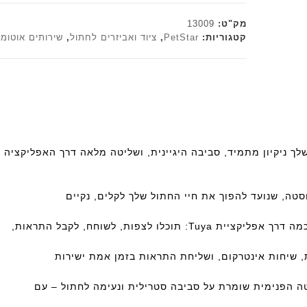
י
ד
a
מק"ט:
13009
נ
ג
קטגוריות:
PetStar
,
ציוד ואביזרים לחתול
,
שירותים אוטומ
י
ם
ר
l
ו
u
ס
n
ט
a
ה
מ
ב
י
ת
M
Y
P
ו לצפות, לשוחח, לקבל התראות,
E
T
 שיחות אינטרקום, ושליחת התראות בזמן אמת ישירות
A
M
טה הפנימית שומרת על סביבה סטרילית ונעימה לחתול – עם
O