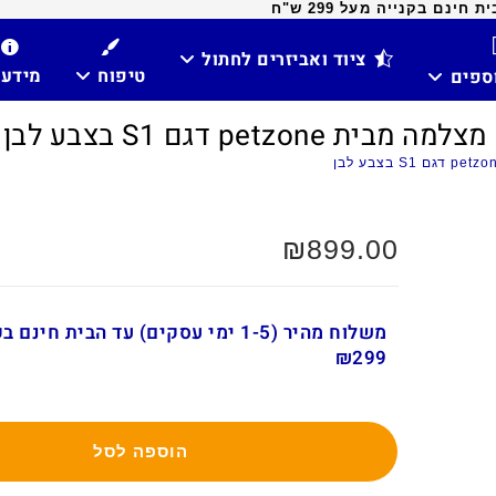
ינם בקנייה מעל 299 ש"ח
ציוד ואביזרים לחתול
טיפוח
מידע
וספים
pe דגם S1 בצבע לבן
₪
899.00
משלוח מהיר (1-5 ימי עסקים) עד הבית חינ
₪299
הוספה לסל