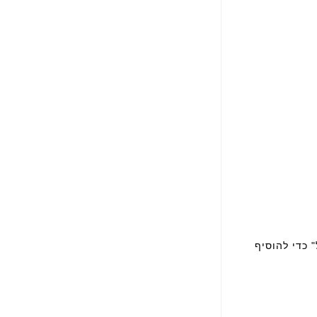
ל
ב
מ
ב
י
ת
M
Y
P
E
T
A
M
O
R
ד
 כדי להוסיף
ג
ם
B
e
l