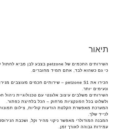
תיאור
השירותים החכמים של petzone בצבע לבן מביא לחתול שלך ניקיון מתמיד, סביבה היגיינית, ושליטה מלאה דרך האפליקציה —
כי גם כשהוא לבד, אתם תמיד מחוברים.
הכירו את petzone S1 – שירותים חכמים מעוצבים מנירוסטה, שנועד להפוך את חיי החתול שלך לקלים, נקיים
ונעימים יותר.
השירותים משלבים עיצוב אלגנטי עם טכנולוגיית ניהול חכמה דרך אפליקציית Tuya: תוכל
ולשלוט בכל הפונקציות מרחוק – הכל בלחיצת כפתור.
המערכת מאפשרת הקלטת הודעות קוליות, צילום תמונות,
לנייד שלך.
המבנה המודולרי מאפשר ניקוי מהיר וקל, ושכבת הנירוס
עמידות גבוהה לאורך זמן.