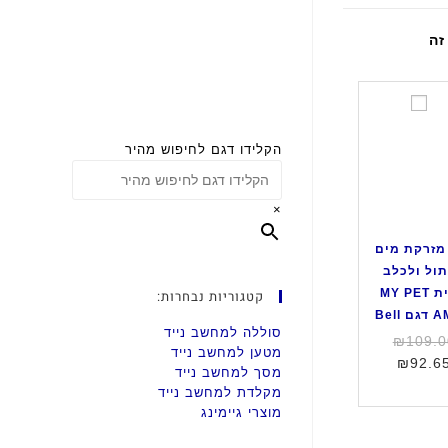
מ
ז
ר
הקלידו דגם לחיפוש מהיר
ק
ת
×
מ
י
מזרקת מים
ם
ול ולכלב
ל
מבית MY PET
קטגוריות נבחרות:
ח
Bell
ת
סוללה למחשב נייד
המחיר
₪
109.0
ו
מטען למחשב נייד
המחיר
המקורי
₪
92.6
ל
מסך למחשב נייד
היה:
הנוכחי
ו
מקלדת למחשב נייד
הוא:
₪109.00.
ל
מוצרי גיימינג
₪92.65.
כ