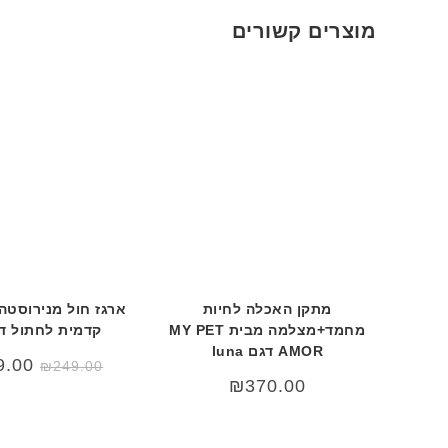
מוצרים קשורים
מתקן האכלה לחיות
ארגז חול מנירוסטה
מחמד+מצלמה מבית MY PET
קדמית לחתול דגם
AMOR דגם luna
המחי
9.00
₪
249.00
המקור
₪
370.00
היה:
9.00.