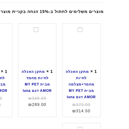
מוצרים משלימים לחתול ב-15% הנחה בקניית מוצר זה
מ
מ
ת
ת
ק
ק
ן
ן
ה
ה
א
א
כ
כ
×
1
×
1
×
1
מתקן האכלה
מתקן האכלה
ל
ל
לחיות
לחיות מחמד
לחת
ה
ה
מחמד+מצלמה
מבית MY PET
ל
ל
מבית MY PET
AMOR דגם luna
AMOR דגם 
ח
ח
AMOR דגם luna
המחיר
0
₪
340.00
י
י
המחיר
המחיר
המקורי
5
₪
289.00
₪
370.00
ו
ו
המחיר
המקורי
היה:
הנוכחי
₪
314.50
ת
ת
היה:
הנוכחי
הוא:
₪340.00.
מ
מ
הוא:
₪370.00.
₪289.00.
ח
ח