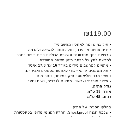
₪
119.00
• תיק גמיש ונוח לאחסון מחשב נייד.
• ידית אחיזה מרופדת, חזקה ונוחה לנשיאה ולהרמה.
• רצועת כתף מתכווננת ונשלפת הכוללת כרית ריפוד רחבה
למניעת לחץ על הכתף בזמן נשיאה ממושכת.
• מתאים למחשבים ניידים בגודל
16 עד 17.3 אינץ’
.
• תא מסמכים קדמי ייעודי לאחסון מסמכים ואביזרים.
• עשוי מבד פוליאסטר חזק במיוחד, דוחה מים.
• עיצוב אופנתי ועכשווי, מתאים לגברים, נשים ונוער.
גודל התיק:
אורך- 38 ס״מ
רוחב- 48 ס״מ
בחלקו הפנימי של התיק:
• שכבת הגנה Shockproof: החלק הפנימי מדופן בטקסטורת