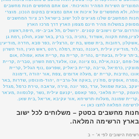
המוצרים השירות המהיר והאיכותי. אם אתם מחפשים חנות מחשבים
זולה, ולא מתפשרים על איכות אז אתם נמצאים במקום הנכון. מוצרי
חנות המחשבים שלנו מגיעים לכל ישוב בישראל רב ציוד המחשבים
מסופק במשלוח מהיר חינם מצפון הארץ דרך מרכז הארץ
והדרום.ערים וישובים קטנים. ירושלים ,תל אביב-יפו ,חיפה,ראשון
לציון,פתח תקווה ,אשדוד ,נתניה ,בני ברק ,באר שבע ,חולון ,רמת גן
,אשקלון ,רחובות ,בית שמש ,בת ים ,הרצליה ,כפר סבא ,חדרה ,מודיעין
,לוד ,מודיעין עילית ,רעננה ,נצרת ,רמלה ,רהט ,ראש העין ,הוד השרון
,ביתר עילית ,גבעתיים ,נהריה ,קריית גת ,קריית אתא ,עפולה ,אום
אל-פחם ,יבנה,אילת ,נס ציונה ,עכו ,אלעד,רמת השרון ,טבריה ,קריית
מוצקין ,כרמיאל ,טייבה ,קריית ביאליק ,שפרעם ,נוף הגליל ,קריית
אונו ,נתיבות ,קריית ים ,מעלה אדומים ,צפת ,אור יהודה ,דימונה
,טמרה ,אופקים ,סח'נין ,באקה אל-גרבייה ,יהוד-מונוסון ,שדרות ,באר
יעקב ,גבעת שמואל ,ערד ,כפר יונה ,טירה ,עראבה ,טירת כרמל ,מגדל
העמק ,קריית מלאכי ,כפר קאסם ,יקנעם עילית ,נשר ,קלנסווה ,מע'אר
,קריית שמונה ,מעלות-תרשיחא ,אור עקיבא ,אריאל ,בית שאן.
לרשימה המלאה לחצו כאן >>
חנות מחשבים בסטק – משלוחים לכל ישוב
בארץ הרשימה המלאה.
רשימת הישובים לפי א’ – ב