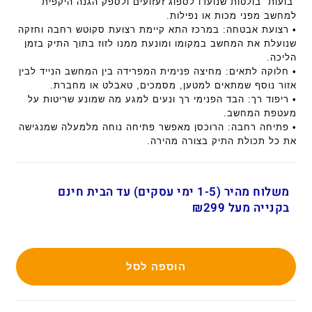
“בועות” בולטות שנועדו לספוג זעזועים ולספק הגנה היקפית
למחשב מפני מכות או נפילות.
• רצועת אבטחה: במרכז התא קיימת רצועת סקוטש רחבה וחזקה
שנועלת את המחשב במקומו ומונעת ממנו לזוז בתוך התיק בזמן
הליכה.
• חלוקה לתאים: מחיצה פנימית המפרידה בין המחשב הנייד לבין
אזור נוסף שמתאים למטען, מסמכים, טאבלט או מחברת.
• ריפוד רך: הבד הפנימי רך ונעים למגע מה שמונע שריטות על
מעטפת המחשב.
• פתיחה רחבה: הרוכסן מאפשר פתיחה נוחה מלמעלה שמנגישה
את כל תכולת התיק בצורה מהירה.
משלוח מהיר (1-5 ימי עסקים) עד הבית חינם
בקנייה מעל ₪299
הוספה לסל