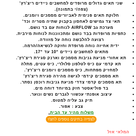
שני תאים גדולים מרופדים למחשבים ניידים ריצ’רץ’
(צפה/י בתמונה).
חלוקת תאים פנימית לאביזרים מסמכים ויומנים.
תאי צד גמישים לאחסון בקבוק שתיה מטריה וכד’
מערכת גב AIRFLOW לנוחות עם בד נושם.
כתפיות מרופדות בבד נושם ומתכווננות לנוחות מירבית.
רצועה להלבשה נוחה על מזוודה.
ידית אחיזה נוחה מרופדת וחזקה לנשיאה/הרמה.
מתאים למחשבים ניידים “10 עד “17.
תא אחורי מניעת גניבות מסמכים וארנק סגירת ריצ’רץ’.
תא קדמי עם כיס לטלפון סלולרי, כיס עטים, מתלה
למחזיק מפתחות, כיס מסמכים ויומנים
ריצ’רץ’.
תא מסמכים קידמי לגישה מהירה סגירת ריצ’רץ’
תא מסמכים קדמי צדדי מניעת גניבות רוכסן נסתר.
בד פוליאסטר חזק במיוחד דוחה מים.
עיצוב אופנתי עכשווי לגברים נשים ונוער.
תיק גב עליה למטוס.
צבע : אפור.
משלוח מהיר עד הבית
.
לצפייה בתיקים נוספים לחצ/י
המלאי אזל