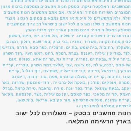
מחודשים באיכות מעולה! תאורה סולרית ומוצרים נוספים בתחום
המחשבים והאלקטרוניקה. בסטק חנות מחשבים מומלצת בזכות מגוון
המוצרים השירות המהיר והאיכותי. אם אתם מחפשים חנות מחשבים
זולה, ולא מתפשרים על איכות אז אתם נמצאים במקום הנכון. מוצרי
חנות המחשבים שלנו מגיעים לכל ישוב בישראל רב ציוד המחשבים
מסופק במשלוח מהיר חינם מצפון הארץ דרך מרכז הארץ
והדרום.ערים וישובים קטנים. ירושלים ,תל אביב-יפו ,חיפה,ראשון
לציון,פתח תקווה ,אשדוד ,נתניה ,בני ברק ,באר שבע ,חולון ,רמת גן
,אשקלון ,רחובות ,בית שמש ,בת ים ,הרצליה ,כפר סבא ,חדרה ,מודיעין
,לוד ,מודיעין עילית ,רעננה ,נצרת ,רמלה ,רהט ,ראש העין ,הוד השרון
,ביתר עילית ,גבעתיים ,נהריה ,קריית גת ,קריית אתא ,עפולה ,אום
אל-פחם ,יבנה,אילת ,נס ציונה ,עכו ,אלעד,רמת השרון ,טבריה ,קריית
מוצקין ,כרמיאל ,טייבה ,קריית ביאליק ,שפרעם ,נוף הגליל ,קריית
אונו ,נתיבות ,קריית ים ,מעלה אדומים ,צפת ,אור יהודה ,דימונה
,טמרה ,אופקים ,סח'נין ,באקה אל-גרבייה ,יהוד-מונוסון ,שדרות ,באר
יעקב ,גבעת שמואל ,ערד ,כפר יונה ,טירה ,עראבה ,טירת כרמל ,מגדל
העמק ,קריית מלאכי ,כפר קאסם ,יקנעם עילית ,נשר ,קלנסווה ,מע'אר
,קריית שמונה ,מעלות-תרשיחא ,אור עקיבא ,אריאל ,בית שאן.
לרשימה המלאה לחצו כאן >>
חנות מחשבים בסטק – משלוחים לכל ישוב
בארץ הרשימה המלאה.