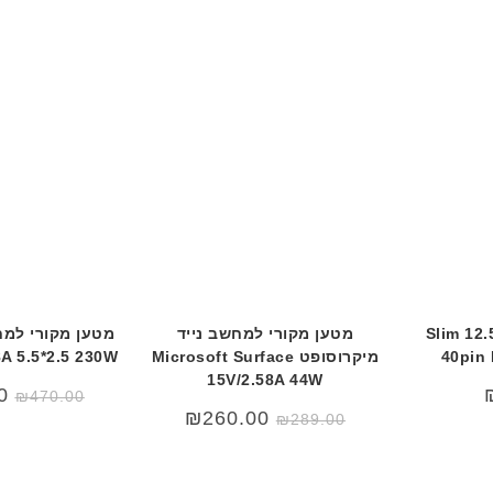
מסך למחשב נייד 12.5 Slim
מטען מקורי למחשב נייד
מטען מקורי למח
40pin 
מיקרוסופט Microsoft Surface
A 5.5*2.5 230W
15V/2.58A 44W
ה
0
₪
470.00
המ
המחיר
המחיר
₪
260.00
₪
289.00
הי
המקורי
הנוכחי
0.
היה:
הוא:
₪260.00.
₪289.00.