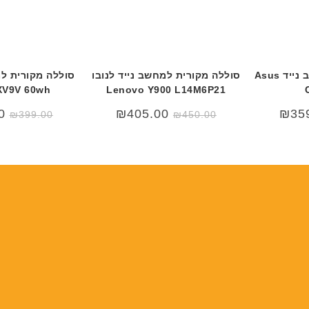
ר
ר
י
י
ת
ת
סוללה מקורית למחשב נייד Asus
סוללה מקורית למחשב נייד לנובו
XV9V 60wh
Lenovo Y900 L14M6P21
המחיר
המחיר
0
₪
405.00
₪
35
₪
399.00
₪
450.00
המקורי
הנוכחי
היה:
הוא:
₪450.00.
₪499.00.