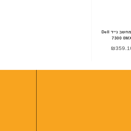
י
ת
סוללה מקורית למחשב נייד Dell
7300 0M
₪
359.1