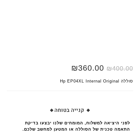
המחיר
המחיר
360.00
₪
₪
400.00
המקורי
הנוכחי
היה:
הוא:
₪400.00.
₪450.00.
סוללה Hp EP04XL Internal Original
🔸 קנייה בטוחה🔸
לפני היציאה למשלוח, המומחים שלנו יבצעו בדיקת
התאמה טכנית של הסוללה או המטען למחשב שלכם.