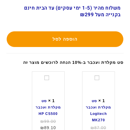
משלוח מהיר (1-5 ימי עסקים) עד הבית חינם
בקנייה מעל ₪299
הוספה לסל
סט מקלדת ועכבר ב-10% הנחה לרוכשים מוצר זה
ס
ס
ט
ט
מ
מ
ק
ק
×
1
×
1
סט
סט
ל
ל
מקלדת ועכבר
מקלדת ועכבר
ד
ד
HP CS500
Logitech
ת
ת
MK270
המחיר
₪
99.00
ו
ו
המחיר
המחיר
המקורי
₪
89.10
₪
87.00
ע
ע