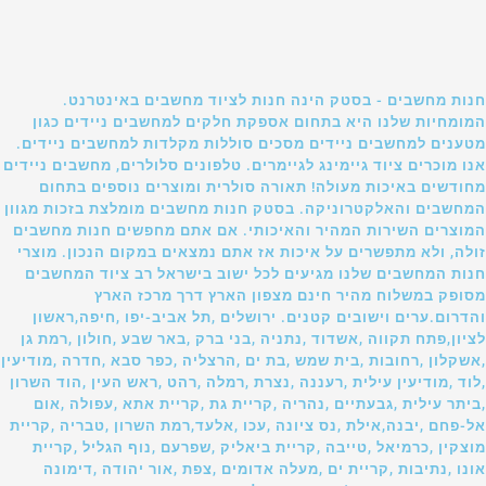
חנות מחשבים - בסטק הינה חנות לציוד מחשבים באינטרנט.
המומחיות שלנו היא בתחום אספקת חלקים למחשבים ניידים כגון
מטענים למחשבים ניידים מסכים סוללות מקלדות למחשבים ניידים.
אנו מוכרים ציוד גיימינג לגיימרים. טלפונים סלולרים, מחשבים ניידים
מחודשים באיכות מעולה! תאורה סולרית ומוצרים נוספים בתחום
המחשבים והאלקטרוניקה. בסטק חנות מחשבים מומלצת בזכות מגוון
המוצרים השירות המהיר והאיכותי. אם אתם מחפשים חנות מחשבים
זולה, ולא מתפשרים על איכות אז אתם נמצאים במקום הנכון. מוצרי
חנות המחשבים שלנו מגיעים לכל ישוב בישראל רב ציוד המחשבים
מסופק במשלוח מהיר חינם מצפון הארץ דרך מרכז הארץ
והדרום.ערים וישובים קטנים. ירושלים ,תל אביב-יפו ,חיפה,ראשון
לציון,פתח תקווה ,אשדוד ,נתניה ,בני ברק ,באר שבע ,חולון ,רמת גן
,אשקלון ,רחובות ,בית שמש ,בת ים ,הרצליה ,כפר סבא ,חדרה ,מודיעין
,לוד ,מודיעין עילית ,רעננה ,נצרת ,רמלה ,רהט ,ראש העין ,הוד השרון
,ביתר עילית ,גבעתיים ,נהריה ,קריית גת ,קריית אתא ,עפולה ,אום
אל-פחם ,יבנה,אילת ,נס ציונה ,עכו ,אלעד,רמת השרון ,טבריה ,קריית
מוצקין ,כרמיאל ,טייבה ,קריית ביאליק ,שפרעם ,נוף הגליל ,קריית
אונו ,נתיבות ,קריית ים ,מעלה אדומים ,צפת ,אור יהודה ,דימונה