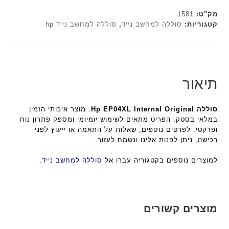
e
e
ר
י
י
c
c
מק"ט:
1581
ט
ב
h
h
קטגוריות:
סוללה למחשב נייד
,
סוללה למחשב נייד hp
ה
ז
ד
ד
ב
'
ג
ג
ע
מ
ם
ם
ב
ב
W
W
ר
י
K
K
תיאור
י
ת
8
8
ת
F
9
9
סוללה Hp EP04XL Internal Original
. מוצר איכותי הזמין
a
5
5
במלאי בסטק. הפריט מתאים לשימוש יומיומי ומספק פתרון נוח
n
ע
ע
ופרקטי. לפרטים נוספים, שאלות על התאמה או ייעוץ לפני
t
ם
ם
רכישה, ניתן לפנות אלינו ונשמח לעזור.
e
ח
ח
c
ר
ר
למוצרים נוספים בקטגוריה עברו אל
סוללה למחשב נייד
.
h
י
י
ד
ט
ט
ג
ה
ה
ם
ב
ב
מוצרים קשורים
W
ע
ע
K
ב
ב