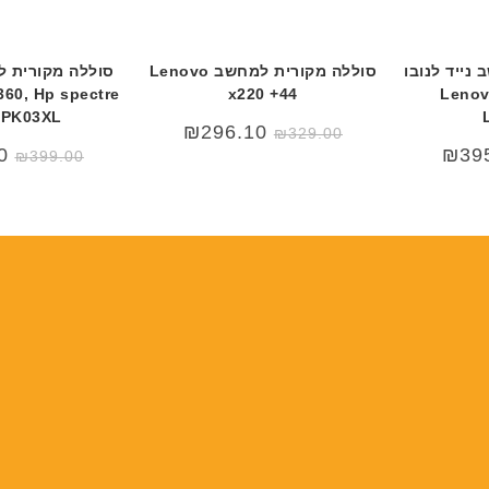
י
י
ת
ת
נייד לנובו
סוללה מקורית למחשב Lenovo
360, Hp spectre
x220 +44
Lenov
 PK03XL
₪
296.10
₪
329.00
0
₪
39
₪
399.00