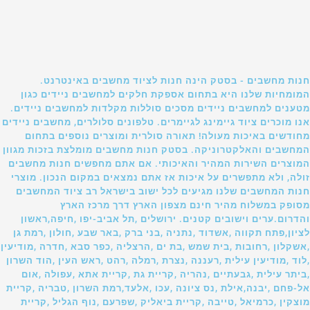
חנות מחשבים - בסטק הינה חנות לציוד מחשבים באינטרנט.
המומחיות שלנו היא בתחום אספקת חלקים למחשבים ניידים כגון
מטענים למחשבים ניידים מסכים סוללות מקלדות למחשבים ניידים.
אנו מוכרים ציוד גיימינג לגיימרים. טלפונים סלולרים, מחשבים ניידים
מחודשים באיכות מעולה! תאורה סולרית ומוצרים נוספים בתחום
המחשבים והאלקטרוניקה. בסטק חנות מחשבים מומלצת בזכות מגוון
המוצרים השירות המהיר והאיכותי. אם אתם מחפשים חנות מחשבים
זולה, ולא מתפשרים על איכות אז אתם נמצאים במקום הנכון. מוצרי
חנות המחשבים שלנו מגיעים לכל ישוב בישראל רב ציוד המחשבים
מסופק במשלוח מהיר חינם מצפון הארץ דרך מרכז הארץ
והדרום.ערים וישובים קטנים. ירושלים ,תל אביב-יפו ,חיפה,ראשון
לציון,פתח תקווה ,אשדוד ,נתניה ,בני ברק ,באר שבע ,חולון ,רמת גן
,אשקלון ,רחובות ,בית שמש ,בת ים ,הרצליה ,כפר סבא ,חדרה ,מודיעין
,לוד ,מודיעין עילית ,רעננה ,נצרת ,רמלה ,רהט ,ראש העין ,הוד השרון
,ביתר עילית ,גבעתיים ,נהריה ,קריית גת ,קריית אתא ,עפולה ,אום
אל-פחם ,יבנה,אילת ,נס ציונה ,עכו ,אלעד,רמת השרון ,טבריה ,קריית
מוצקין ,כרמיאל ,טייבה ,קריית ביאליק ,שפרעם ,נוף הגליל ,קריית