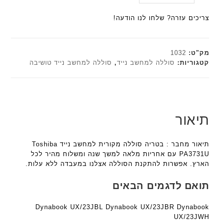
היה:
הנוכחי
ל
a
a
ח
הוא:
₪179.00.
ח
צריכים עזרה? שלחו לנו הודעה!
n
n
ו
₪161.10.
ו
t
t
ר
ט
e
e
מ
י
c
c
מק"ט:
1032
ש
ב
h
h
קטגוריות:
סוללה למחשב נייד
,
סוללה למחשב נייד טושיבה
ו
ז
ד
ד
ל
'
ג
ג
ב
מ
ם
ם
צ
ב
W
W
ה
י
K
K
תיאור
ו
ת
8
8
ב
F
9
9
ע
תיאור מחבר : בטריה סוללה מקורית למחשב נייד Toshiba
a
5
5
ם
PA3731U עם אחריות מלאה למשך שנה ומשלוח מהיר לכל
n
ע
ע
ח
הארץ. אפשרות להתקנת הסוללה אצלנו במעבדה ללא עלות.
t
ם
ם
ר
e
ח
ח
י
תואם לדגמים הבאים
c
ר
ר
ט
h
י
י
ה
Dynabook UX/23JBL Dynabook UX/23JBR Dynabook
ד
ט
ט
ב
UX/23JWH