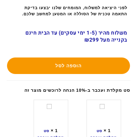
לפני היציאה למשלוח, המומחים שלנו יבצעו בדיקת
התאמה טכנית של הסוללה או המטען למחשב שלכם.
משלוח מהיר (1-5 ימי עסקים) עד הבית חינם
בקנייה מעל ₪299
הוספה לסל
סט מקלדת ועכבר ב-10% הנחה לרוכשים מוצר זה
ס
ס
ט
ט
מ
מ
ק
ק
×
1
×
1
סט
סט
ל
ל