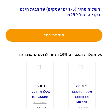
משלוח מהיר (1-5 ימי עסקים) עד הבית חינם
בקנייה מעל ₪299
הוספה לסל
סט מקלדת ועכבר ב-10% הנחה לרוכשים מוצר זה
ס
ס
ט
ט
מ
מ
ק
ק
×
1
×
1
סט
סט
ל
ל
מקלדת ועכבר
מקלדת ועכבר
ד
ד
HP CS500
Logitech
ת
ת
MK270
המחיר
₪
99.00
ו
ו