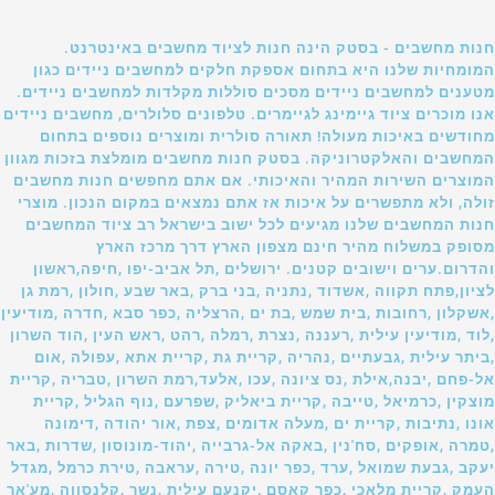
חנות מחשבים - בסטק הינה חנות לציוד מחשבים באינטרנט.
המומחיות שלנו היא בתחום אספקת חלקים למחשבים ניידים כגון
מטענים למחשבים ניידים מסכים סוללות מקלדות למחשבים ניידים.
אנו מוכרים ציוד גיימינג לגיימרים. טלפונים סלולרים, מחשבים ניידים
מחודשים באיכות מעולה! תאורה סולרית ומוצרים נוספים בתחום
המחשבים והאלקטרוניקה. בסטק חנות מחשבים מומלצת בזכות מגוון
המוצרים השירות המהיר והאיכותי. אם אתם מחפשים חנות מחשבים
זולה, ולא מתפשרים על איכות אז אתם נמצאים במקום הנכון. מוצרי
חנות המחשבים שלנו מגיעים לכל ישוב בישראל רב ציוד המחשבים
מסופק במשלוח מהיר חינם מצפון הארץ דרך מרכז הארץ
והדרום.ערים וישובים קטנים. ירושלים ,תל אביב-יפו ,חיפה,ראשון
לציון,פתח תקווה ,אשדוד ,נתניה ,בני ברק ,באר שבע ,חולון ,רמת גן
,אשקלון ,רחובות ,בית שמש ,בת ים ,הרצליה ,כפר סבא ,חדרה ,מודיעין
,לוד ,מודיעין עילית ,רעננה ,נצרת ,רמלה ,רהט ,ראש העין ,הוד השרון
,ביתר עילית ,גבעתיים ,נהריה ,קריית גת ,קריית אתא ,עפולה ,אום
אל-פחם ,יבנה,אילת ,נס ציונה ,עכו ,אלעד,רמת השרון ,טבריה ,קריית
מוצקין ,כרמיאל ,טייבה ,קריית ביאליק ,שפרעם ,נוף הגליל ,קריית
אונו ,נתיבות ,קריית ים ,מעלה אדומים ,צפת ,אור יהודה ,דימונה
,טמרה ,אופקים ,סח'נין ,באקה אל-גרבייה ,יהוד-מונוסון ,שדרות ,באר
יעקב ,גבעת שמואל ,ערד ,כפר יונה ,טירה ,עראבה ,טירת כרמל ,מגדל
העמק ,קריית מלאכי ,כפר קאסם ,יקנעם עילית ,נשר ,קלנסווה ,מע'אר