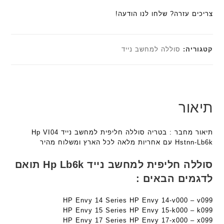
ל
a
a
ע
הוא:
₪179.00.
ח
צריכים עזרה? שלחו לנו הודעה!
n
n
ם
₪161.10.
ו
t
t
ח
ט
e
e
ר
י
c
c
קטגוריה:
סוללה למחשב נייד
י
ב
h
h
ט
ז
ד
ד
ה
'
ג
ג
ב
מ
ם
ם
ע
ב
W
W
תיאור
ב
י
K
K
ר
ת
8
8
י
תיאור מחבר : בטריה סוללה חליפית למחשב נייד Hp VI04
F
9
9
ת
Hstnn-Lb6k עם אחריות מלאה לכל הארץ ומשלוח מהיר
a
5
5
n
ע
ע
סוללה חליפית למחשב נייד Hp Lb6k תואם
t
ם
ם
לדגמים הבאים :
e
ח
ח
c
ר
ר
h
HP Envy 14 Series HP Envy 14-v000 – v099
י
י
ד
HP Envy 15 Series HP Envy 15-k000 – k099
ט
ט
HP Envy 17 Series HP Envy 17-x000 – x099
ג
ה
ה