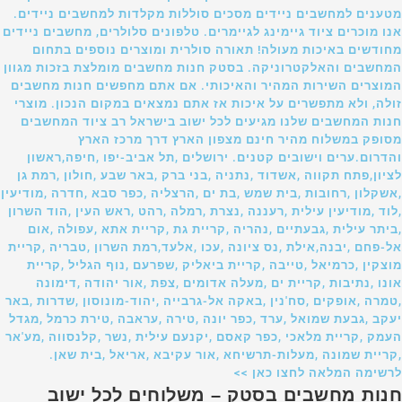
מטענים למחשבים ניידים מסכים סוללות מקלדות למחשבים ניידים.
אנו מוכרים ציוד גיימינג לגיימרים. טלפונים סלולרים, מחשבים ניידים
מחודשים באיכות מעולה! תאורה סולרית ומוצרים נוספים בתחום
המחשבים והאלקטרוניקה. בסטק חנות מחשבים מומלצת בזכות מגוון
המוצרים השירות המהיר והאיכותי. אם אתם מחפשים חנות מחשבים
זולה, ולא מתפשרים על איכות אז אתם נמצאים במקום הנכון. מוצרי
חנות המחשבים שלנו מגיעים לכל ישוב בישראל רב ציוד המחשבים
מסופק במשלוח מהיר חינם מצפון הארץ דרך מרכז הארץ
והדרום.ערים וישובים קטנים. ירושלים ,תל אביב-יפו ,חיפה,ראשון
לציון,פתח תקווה ,אשדוד ,נתניה ,בני ברק ,באר שבע ,חולון ,רמת גן
,אשקלון ,רחובות ,בית שמש ,בת ים ,הרצליה ,כפר סבא ,חדרה ,מודיעין
,לוד ,מודיעין עילית ,רעננה ,נצרת ,רמלה ,רהט ,ראש העין ,הוד השרון
,ביתר עילית ,גבעתיים ,נהריה ,קריית גת ,קריית אתא ,עפולה ,אום
אל-פחם ,יבנה,אילת ,נס ציונה ,עכו ,אלעד,רמת השרון ,טבריה ,קריית
מוצקין ,כרמיאל ,טייבה ,קריית ביאליק ,שפרעם ,נוף הגליל ,קריית
אונו ,נתיבות ,קריית ים ,מעלה אדומים ,צפת ,אור יהודה ,דימונה
,טמרה ,אופקים ,סח'נין ,באקה אל-גרבייה ,יהוד-מונוסון ,שדרות ,באר
יעקב ,גבעת שמואל ,ערד ,כפר יונה ,טירה ,עראבה ,טירת כרמל ,מגדל
העמק ,קריית מלאכי ,כפר קאסם ,יקנעם עילית ,נשר ,קלנסווה ,מע'אר
,קריית שמונה ,מעלות-תרשיחא ,אור עקיבא ,אריאל ,בית שאן.
לרשימה המלאה לחצו כאן >>
חנות מחשבים בסטק – משלוחים לכל ישוב