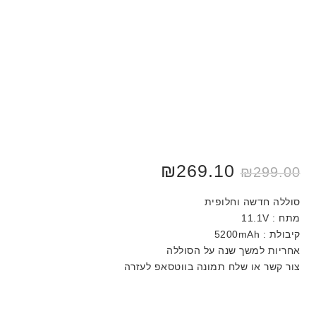
המחיר
המחיר
269.10
₪
₪
299.00
המקורי
הנוכחי
היה:
הוא:
₪299.00.
₪350.00.
סוללה חדשה וחלופית
מתח : 11.1V
קיבולת : 5200mAh
אחריות למשך שנה על הסוללה
צור קשר או שלח תמונה בווטסאפ לעזרה