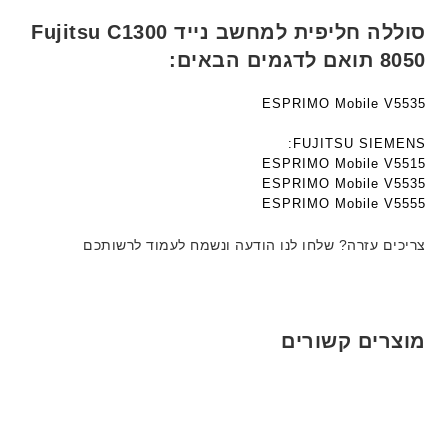
ם
ם
e
ח
ח
סוללה חליפית למחשב נייד Fujitsu C1300
c
ר
ר
8050 תואם לדגמים הבאים:
h
י
י
ד
ט
ט
ESPRIMO Mobile V5535
ג
ה
ה
ם
ב
ב
FUJITSU SIEMENS:
W
ע
ע
ESPRIMO Mobile V5515
K
ב
ב
ESPRIMO Mobile V5535
8
ר
ר
ESPRIMO Mobile V5555
9
י
י
5
ת
ת
צריכים עזרה? שלחו לנו הודעה ונשמח לעמוד לרשותכם
ע
ם
ח
ר
מוצרים קשורים
י
ט
ה
ב
ע