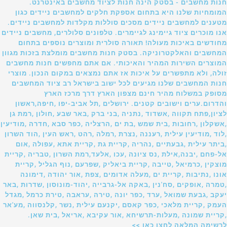
חנות מחשבים - בסטק הינה חנות לציוד מחשבים באינטרנט.
המומחיות שלנו היא בתחום אספקת חלקים למחשבים ניידים כגון
מטענים למחשבים ניידים מסכים סוללות מקלדות למחשבים ניידים.
אנו מוכרים ציוד גיימינג לגיימרים. טלפונים סלולרים, מחשבים ניידים
מחודשים באיכות מעולה! תאורה סולרית ומוצרים נוספים בתחום
המחשבים והאלקטרוניקה. בסטק חנות מחשבים מומלצת בזכות מגוון
המוצרים השירות המהיר והאיכותי. אם אתם מחפשים חנות מחשבים
זולה, ולא מתפשרים על איכות אז אתם נמצאים במקום הנכון. מוצרי
חנות המחשבים שלנו מגיעים לכל ישוב בישראל רב ציוד המחשבים
מסופק במשלוח מהיר חינם מצפון הארץ דרך מרכז הארץ
והדרום.ערים וישובים קטנים. ירושלים ,תל אביב-יפו ,חיפה,ראשון
לציון,פתח תקווה ,אשדוד ,נתניה ,בני ברק ,באר שבע ,חולון ,רמת גן
,אשקלון ,רחובות ,בית שמש ,בת ים ,הרצליה ,כפר סבא ,חדרה ,מודיעין
,לוד ,מודיעין עילית ,רעננה ,נצרת ,רמלה ,רהט ,ראש העין ,הוד השרון
,ביתר עילית ,גבעתיים ,נהריה ,קריית גת ,קריית אתא ,עפולה ,אום
אל-פחם ,יבנה,אילת ,נס ציונה ,עכו ,אלעד,רמת השרון ,טבריה ,קריית
מוצקין ,כרמיאל ,טייבה ,קריית ביאליק ,שפרעם ,נוף הגליל ,קריית
אונו ,נתיבות ,קריית ים ,מעלה אדומים ,צפת ,אור יהודה ,דימונה
,טמרה ,אופקים ,סח'נין ,באקה אל-גרבייה ,יהוד-מונוסון ,שדרות ,באר
יעקב ,גבעת שמואל ,ערד ,כפר יונה ,טירה ,עראבה ,טירת כרמל ,מגדל
העמק ,קריית מלאכי ,כפר קאסם ,יקנעם עילית ,נשר ,קלנסווה ,מע'אר
,קריית שמונה ,מעלות-תרשיחא ,אור עקיבא ,אריאל ,בית שאן.
לרשימה המלאה לחצו כאן >>