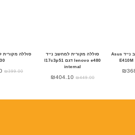
ט
ה
ה
ב
ב
ע
ע
ב
ב
ר
ר
י
י
ת
ת
סוללה מקורית למחשב נייד Asus
סוללה מקורית למחשב נייד
lenovo e480 דגם l17c3p51
30
internal
המחיר
המ
0
₪
36
₪
399.00
המקורי
הנ
₪
404.10
₪
449.00
היה:
הו
0.
₪499.00.
₪4