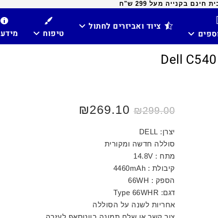
ינם בקנייה מעל 299 ש"ח
ציוד ואביזרים לחתול
טיפוח
מידע
וספים
₪
269.10
₪
299.00
יצרן: DELL
סוללה חדשה ומקורית
מתח : 14.8V
קיבולת : 4460mAh
הספק : 66WH
דגם: Type 66WHR
אחריות לשנה על הסוללה
צור קשר או שלח תמונה בווטסאפ לעזרה