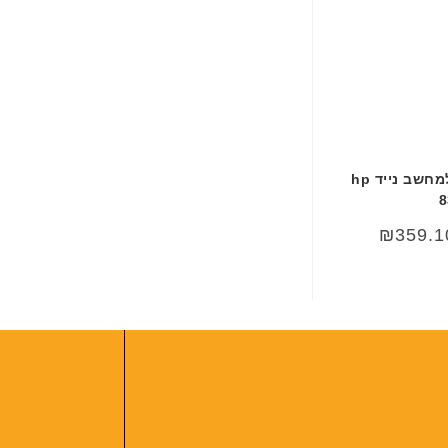
ט
ה
ב
ע
ב
ר
י
ת
סוללה מקורית למחשב נייד hp
8
חיר
₪
359.1
וכחי
א:
₪399.0