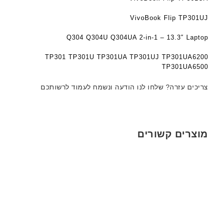
ד
ט
ט
ג
ה
ה
VivoBook Flip TP301UJ
ם
ב
ב
W
ע
ע
Q304 Q304U Q304UA 2-in-1 – 13.3″ Laptop
K
ב
ב
8
TP301 TP301U TP301UA TP301UJ TP301UA6200
ר
ר
9
TP301UA6500
י
י
5
ת
ת
צריכים עזרה? שלחו לנו הודעה ונשמח לעמוד לרשותכם
ע
ם
ח
ר
י
מוצרים קשורים
ט
ה
ב
ע
ב
ר
י
ת