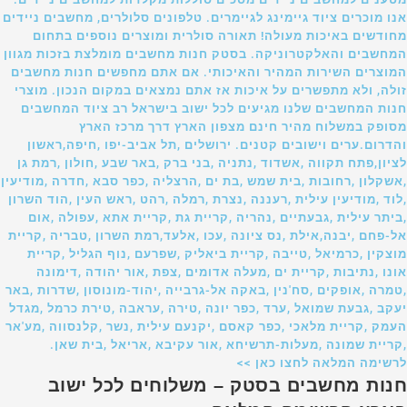
אנו מוכרים ציוד גיימינג לגיימרים. טלפונים סלולרים, מחשבים ניידים
מחודשים באיכות מעולה! תאורה סולרית ומוצרים נוספים בתחום
המחשבים והאלקטרוניקה. בסטק חנות מחשבים מומלצת בזכות מגוון
המוצרים השירות המהיר והאיכותי. אם אתם מחפשים חנות מחשבים
זולה, ולא מתפשרים על איכות אז אתם נמצאים במקום הנכון. מוצרי
חנות המחשבים שלנו מגיעים לכל ישוב בישראל רב ציוד המחשבים
מסופק במשלוח מהיר חינם מצפון הארץ דרך מרכז הארץ
והדרום.ערים וישובים קטנים. ירושלים ,תל אביב-יפו ,חיפה,ראשון
לציון,פתח תקווה ,אשדוד ,נתניה ,בני ברק ,באר שבע ,חולון ,רמת גן
,אשקלון ,רחובות ,בית שמש ,בת ים ,הרצליה ,כפר סבא ,חדרה ,מודיעין
,לוד ,מודיעין עילית ,רעננה ,נצרת ,רמלה ,רהט ,ראש העין ,הוד השרון
,ביתר עילית ,גבעתיים ,נהריה ,קריית גת ,קריית אתא ,עפולה ,אום
אל-פחם ,יבנה,אילת ,נס ציונה ,עכו ,אלעד,רמת השרון ,טבריה ,קריית
מוצקין ,כרמיאל ,טייבה ,קריית ביאליק ,שפרעם ,נוף הגליל ,קריית
אונו ,נתיבות ,קריית ים ,מעלה אדומים ,צפת ,אור יהודה ,דימונה
,טמרה ,אופקים ,סח'נין ,באקה אל-גרבייה ,יהוד-מונוסון ,שדרות ,באר
יעקב ,גבעת שמואל ,ערד ,כפר יונה ,טירה ,עראבה ,טירת כרמל ,מגדל
העמק ,קריית מלאכי ,כפר קאסם ,יקנעם עילית ,נשר ,קלנסווה ,מע'אר
,קריית שמונה ,מעלות-תרשיחא ,אור עקיבא ,אריאל ,בית שאן.
לרשימה המלאה לחצו כאן >>
חנות מחשבים בסטק – משלוחים לכל ישוב