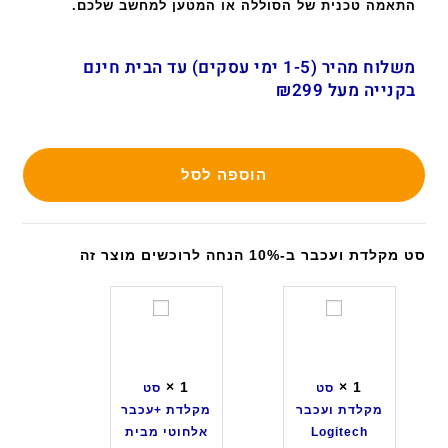
התאמה טכנית של הסוללה או המטען למחשב שלכם.
משלוח מהיר (1-5 ימי עסקים) עד הבית חינם
בקנייה מעל ₪299
הוספה לסל
סט מקלדת ועכבר ב-10% הנחה לרוכשים מוצר זה
ס
ס
ט
ט
מ
מ
ק
ק
×
1
×
1
סט
סט
ל
ל
מקלדת ועכבר
מקלדת +עכבר
ד
ד
Logitech
אלחוטי מבית
ת
ת