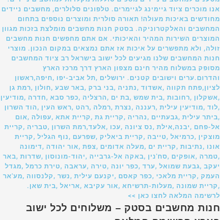
אנו מוכרים ציוד גיימינג לגיימרים. טלפונים סלולרים, מחשבים ניידים
מחודשים באיכות מעולה! תאורה סולרית ומוצרים נוספים בתחום
המחשבים והאלקטרוניקה. בסטק חנות מחשבים מומלצת בזכות מגוון
המוצרים השירות המהיר והאיכותי. אם אתם מחפשים חנות מחשבים
זולה, ולא מתפשרים על איכות אז אתם נמצאים במקום הנכון. מוצרי
חנות המחשבים שלנו מגיעים לכל ישוב בישראל רב ציוד המחשבים
מסופק במשלוח מהיר חינם מצפון הארץ דרך מרכז הארץ
והדרום.ערים וישובים קטנים. ירושלים ,תל אביב-יפו ,חיפה,ראשון
לציון,פתח תקווה ,אשדוד ,נתניה ,בני ברק ,באר שבע ,חולון ,רמת גן
,אשקלון ,רחובות ,בית שמש ,בת ים ,הרצליה ,כפר סבא ,חדרה ,מודיעין
,לוד ,מודיעין עילית ,רעננה ,נצרת ,רמלה ,רהט ,ראש העין ,הוד השרון
,ביתר עילית ,גבעתיים ,נהריה ,קריית גת ,קריית אתא ,עפולה ,אום
אל-פחם ,יבנה,אילת ,נס ציונה ,עכו ,אלעד,רמת השרון ,טבריה ,קריית
מוצקין ,כרמיאל ,טייבה ,קריית ביאליק ,שפרעם ,נוף הגליל ,קריית
אונו ,נתיבות ,קריית ים ,מעלה אדומים ,צפת ,אור יהודה ,דימונה
,טמרה ,אופקים ,סח'נין ,באקה אל-גרבייה ,יהוד-מונוסון ,שדרות ,באר
יעקב ,גבעת שמואל ,ערד ,כפר יונה ,טירה ,עראבה ,טירת כרמל ,מגדל
העמק ,קריית מלאכי ,כפר קאסם ,יקנעם עילית ,נשר ,קלנסווה ,מע'אר
,קריית שמונה ,מעלות-תרשיחא ,אור עקיבא ,אריאל ,בית שאן.
לרשימה המלאה לחצו כאן >>
חנות מחשבים בסטק – משלוחים לכל ישוב