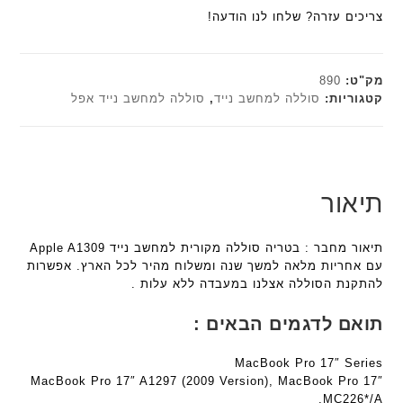
ע
הוא:
₪179.00.
ח
צריכים עזרה? שלחו לנו הודעה!
n
n
ם
₪161.10.
ו
t
t
ח
ט
e
e
ר
י
c
c
מק"ט:
890
י
ב
h
h
קטגוריות:
סוללה למחשב נייד
,
סוללה למחשב נייד אפל
ט
ז
ד
ד
ה
'
ג
ג
ב
מ
ם
ם
ע
ב
W
W
ב
י
K
K
תיאור
ר
ת
8
8
י
F
9
9
ת
תיאור מחבר : בטריה סוללה מקורית למחשב נייד Apple A1309
a
5
5
עם אחריות מלאה למשך שנה ומשלוח מהיר לכל הארץ. אפשרות
n
ע
ע
להתקנת הסוללה אצלנו במעבדה ללא עלות .
t
ם
ם
e
ח
ח
תואם לדגמים הבאים :
c
ר
ר
h
י
י
MacBook Pro 17″ Series
ד
ט
ט
MacBook Pro 17″ A1297 (2009 Version), MacBook Pro 17″
ג
ה
ה
MC226*/A,