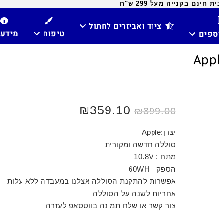
ינם בקנייה מעל 299 ש"ח
ציוד ואביזרים לחתול
טיפוח
מידע
וספים
המחיר
המחיר
359.10
₪
₪
399.00
המקורי
הנוכחי
היה:
הוא:
₪399.00.
₪440.00.
יצרן:Apple
סוללה חדשה ומקורית
מתח : 10.8V
הספק : 60WH
אפשרות להתקנת הסוללה אצלנו במעבדה ללא עלות
אחריות לשנה על הסוללה
צור קשר או שלח תמונה בווטסאפ לעזרה