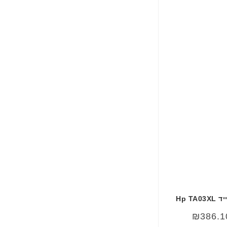
ב
ר
י
ת
Hp T
₪
386.1