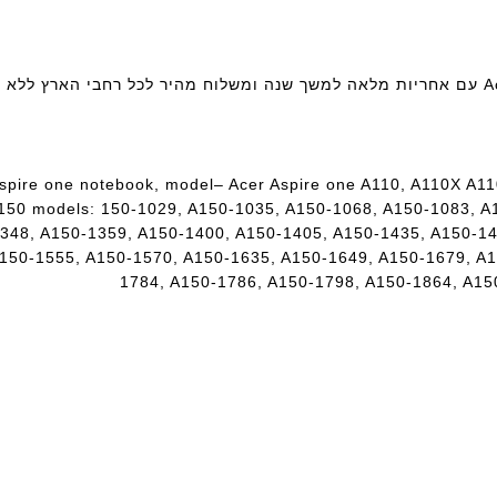
Aspire one notebook, model– Acer Aspire one A110, A110X A1
 150 models: 150-1029, A150-1035, A150-1068, A150-1083, A
348, A150-1359, A150-1400, A150-1405, A150-1435, A150-14
150-1555, A150-1570, A150-1635, A150-1649, A150-1679, A1
1784, A150-1786, A150-1798, A150-1864, A15