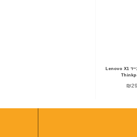
מקלדת למחשב נייד Lenovo X1
Thinkp
₪
2