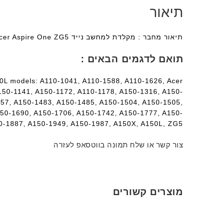
תיאור
תיאור מחבר : מקלדת למחשב נייד Acer Aspire One ZG5 עם אחריות מלאה למשך שנה ומשלוח מהיר לכל רחבי הארץ ללא תוספת תשלום.
תואם לדגמים הבאים :
10L models: A110-1041, A110-1588, A110-1626, Acer
150-1141, A150-1172, A110-1178, A150-1316, A150-
57, A150-1483, A150-1485, A150-1504, A150-1505,
50-1690, A150-1706, A150-1742, A150-1777, A150-
0-1887, A150-1949, A150-1987, A150X, A150L, ZG5
צור קשר או שלח תמונה בווטסאפ לעזרה
מוצרים קשורים