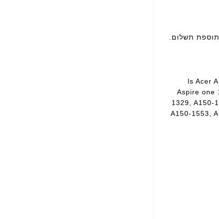
ls Acer 
Aspire one
1329, A150-1
A150-1553, A