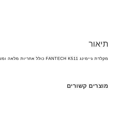
תיאור
מקלדת גיימינג FANTECH K511 כולל אחריות מלאה ומשלוחים מהירים לכל הארץ. מקלדת גיימינג מבית FANTECH עם אורות LED
מוצרים קשורים