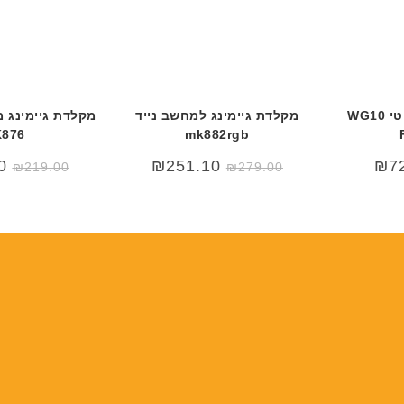
עכבר גיימינג אלחוטי WG10
מקלדת גיימינג למחשב נייד
876
mk882rgb
0
₪
251.10
₪
7
₪
219.00
₪
279.00
₪