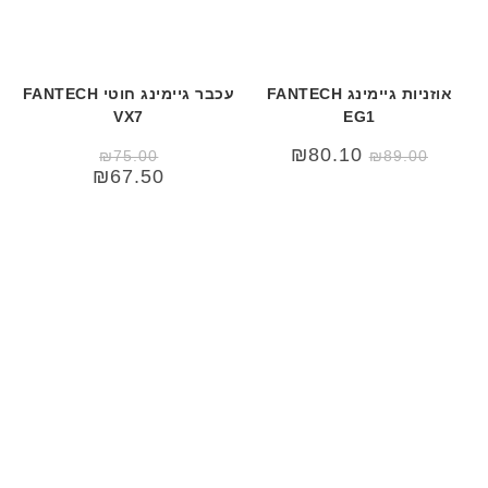
אוזניות גיימינג FANTECH
עכבר גיימינג חוטי FANTECH
VX7
EG1
₪
80.10
₪
75.00
₪
89.00
₪
67.50