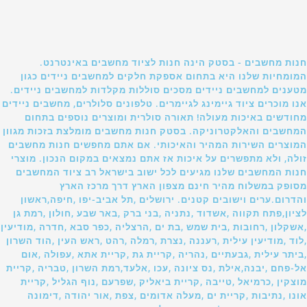
חנות מחשבים - בסטק הינה חנות לציוד מחשבים באינטרנט.
המומחיות שלנו היא בתחום אספקת חלקים למחשבים ניידים כגון
מטענים למחשבים ניידים מסכים סוללות מקלדות למחשבים ניידים.
אנו מוכרים ציוד גיימינג לגיימרים. טלפונים סלולרים, מחשבים ניידים
מחודשים באיכות מעולה! תאורה סולרית ומוצרים נוספים בתחום
המחשבים והאלקטרוניקה. בסטק חנות מחשבים מומלצת בזכות מגוון
המוצרים השירות המהיר והאיכותי. אם אתם מחפשים חנות מחשבים
זולה, ולא מתפשרים על איכות אז אתם נמצאים במקום הנכון. מוצרי
חנות המחשבים שלנו מגיעים לכל ישוב בישראל רב ציוד המחשבים
מסופק במשלוח מהיר חינם מצפון הארץ דרך מרכז הארץ
והדרום.ערים וישובים קטנים. ירושלים ,תל אביב-יפו ,חיפה,ראשון
לציון,פתח תקווה ,אשדוד ,נתניה ,בני ברק ,באר שבע ,חולון ,רמת גן
,אשקלון ,רחובות ,בית שמש ,בת ים ,הרצליה ,כפר סבא ,חדרה ,מודיעין
,לוד ,מודיעין עילית ,רעננה ,נצרת ,רמלה ,רהט ,ראש העין ,הוד השרון
,ביתר עילית ,גבעתיים ,נהריה ,קריית גת ,קריית אתא ,עפולה ,אום
אל-פחם ,יבנה,אילת ,נס ציונה ,עכו ,אלעד,רמת השרון ,טבריה ,קריית
מוצקין ,כרמיאל ,טייבה ,קריית ביאליק ,שפרעם ,נוף הגליל ,קריית
אונו ,נתיבות ,קריית ים ,מעלה אדומים ,צפת ,אור יהודה ,דימונה