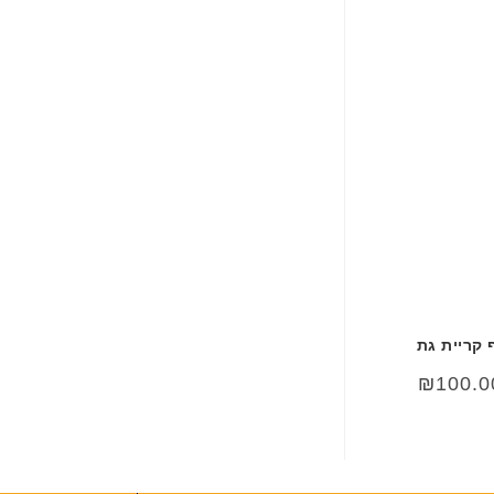
ם
ח
ר
י
ט
ה
ב
ע
ב
ר
י
ת
 קריית גת
מחיר
המחיר
₪
100.0
קורי
הנוכחי
ה:
הוא:
₪100.00.
₪200.0