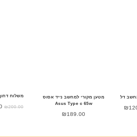
ם
ח
ח
ר
ר
י
י
ט
ט
ה
ה
ב
ב
ע
ע
ב
ב
ר
ר
י
י
ת
ת
משלוח דחוף
חשב דל
מטען מקורי למחשב נייד אסוס
Asus Type c 65w
ה
0
₪
200.00
ר
המחיר
₪
12
המ
י
הנוכחי
₪
189.00
הי
הוא:
0.
₪120.00.
₪25