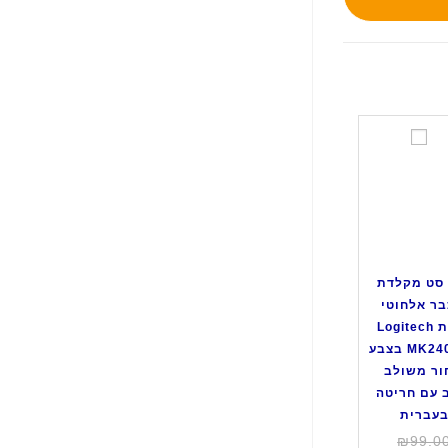
ס
ט
מ
ק
ל
ד
ת
סט מקלדת
ו
בר אלחוטי
ע
מבית Logitech
כ
דגם MK240 בצבע
ב
ר משולב
ר
 עם חריטה
א
עברית
ל
המחיר
₪
99.0
ח