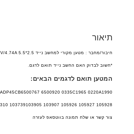
תיאור
חיבור/מחבר : מטען מקורי למחשב נייד Toshiba 19V/4.74A 5.5*2.5 מגיע עם כבל מקורי.
*חשוב לבדוק האם החשב נייד תואם לדגם.
המטען תואם לדגמים הבאים:
 ADP45CB6500767 6500920 0335C1965 0220A1990
3310 103739103905 103907 105926 105927 105928
צור קשר או שלח תמונה בווטסאפ לעזרה