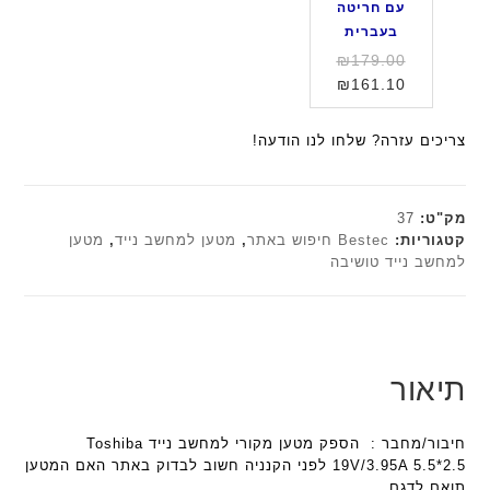
עם חריטה
ע
כ
ב
ב
בעברית
ב
ב
י
י
המחיר
₪
179.00
ר
ר
ת
ת
המחיר
המקורי
₪
161.10
י
א
F
F
היה:
הנוכחי
ת
ל
a
a
הוא:
₪179.00.
ח
צריכים עזרה? שלחו לנו הודעה!
n
n
₪161.10.
ו
t
t
ט
e
e
י
c
c
מק"ט:
37
ב
h
h
קטגוריות:
Bestec חיפוש באתר
,
מטען למחשב נייד
,
מטען
ז
למחשב נייד טושיבה
ד
ד
'
ג
ג
מ
ם
ם
ב
W
W
י
K
K
ת
תיאור
8
8
F
9
9
a
5
5
חיבור/מחבר : הספק מטען מקורי למחשב נייד Toshiba
n
ע
ע
19V/3.95A 5.5*2.5 לפני הקנניה חשוב לבדוק באתר האם המטען
t
ם
ם
תואם לדגם