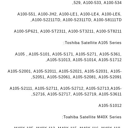
529, A100-533, A100-534,
A100-551, A100-JH2, A100-LE1, A100-LE4, A100-LE6,
A100-S2211TD, A100-S2311TD, A100-S8111TD,
A100-SP621, A100-ST2311, A100-ST3211, A100-ST8211
Toshiba Satellite A105 Series:
A105 , A105-S101, A105-S171, A105-S271, A105-S361,
A105-S1013, A105-S1014, A105-S1712,
A105-S2001, A105-S2011, A105-S2021, A105-S2031, A105-
S2051, A105-S2061, A105-S2081, A105-S2091,
A105-S2111, A105-S2711, A105-S2712, A105-S2713,A105-
S2716, A105-S2717, A105-S2719, A105-S3611,
A105-S1012
Toahiba Satellite M40X Series: