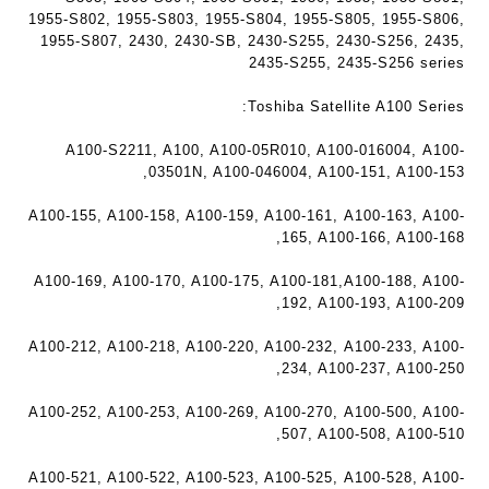
1955-S802, 1955-S803, 1955-S804, 1955-S805, 1955-S806,
ר
1955-S807, 2430, 2430-SB, 2430-S255, 2430-S256, 2435,
י
2435-S255, 2435-S256 series
ת
Toshiba Satellite A100 Series:
A100-S2211, A100, A100-05R010, A100-016004, A100-
03501N, A100-046004, A100-151, A100-153,
A100-155, A100-158, A100-159, A100-161, A100-163, A100-
165, A100-166, A100-168,
A100-169, A100-170, A100-175, A100-181,A100-188, A100-
192, A100-193, A100-209,
A100-212, A100-218, A100-220, A100-232, A100-233, A100-
234, A100-237, A100-250,
A100-252, A100-253, A100-269, A100-270, A100-500, A100-
507, A100-508, A100-510,
A100-521, A100-522, A100-523, A100-525, A100-528, A100-