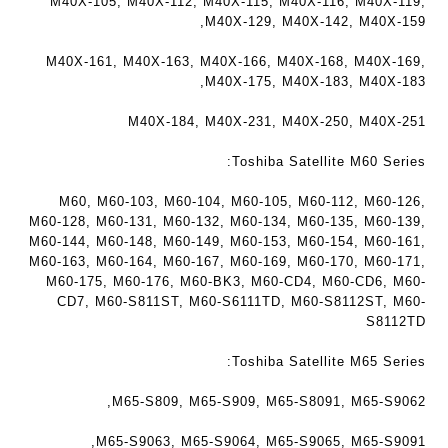
M40X-105, M40X-112, M40X-115, M40X-116, M40X-119,
M40X-129, M40X-142, M40X-159,
M40X-161, M40X-163, M40X-166, M40X-168, M40X-169,
M40X-175, M40X-183, M40X-183,
M40X-184, M40X-231, M40X-250, M40X-251
Toshiba Satellite M60 Series:
M60, M60-103, M60-104, M60-105, M60-112, M60-126,
M60-128, M60-131, M60-132, M60-134, M60-135, M60-139,
M60-144, M60-148, M60-149, M60-153, M60-154, M60-161,
M60-163, M60-164, M60-167, M60-169, M60-170, M60-171,
M60-175, M60-176, M60-BK3, M60-CD4, M60-CD6, M60-
CD7, M60-S811ST, M60-S6111TD, M60-S8112ST, M60-
S8112TD
Toshiba Satellite M65 Series:
M65-S809, M65-S909, M65-S8091, M65-S9062,
M65-S9063, M65-S9064, M65-S9065, M65-S9091,