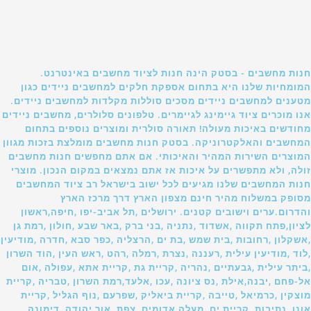
חנות מחשבים - בסטק הינה חנות לציוד מחשבים באינטרנט.
המומחיות שלנו היא בתחום אספקת חלקים למחשבים ניידים כגון
מטענים למחשבים ניידים מסכים סוללות מקלדות למחשבים ניידים.
אנו מוכרים ציוד גיימינג לגיימרים. טלפונים סלולרים, מחשבים ניידים
מחודשים באיכות מעולה! תאורה סולרית ומוצרים נוספים בתחום
המחשבים והאלקטרוניקה. בסטק חנות מחשבים מומלצת בזכות מגוון
המוצרים השירות המהיר והאיכותי. אם אתם מחפשים חנות מחשבים
זולה, ולא מתפשרים על איכות אז אתם נמצאים במקום הנכון. מוצרי
חנות המחשבים שלנו מגיעים לכל ישוב בישראל רב ציוד המחשבים
מסופק במשלוח מהיר חינם מצפון הארץ דרך מרכז הארץ
והדרום.ערים וישובים קטנים. ירושלים ,תל אביב-יפו ,חיפה,ראשון
לציון,פתח תקווה ,אשדוד ,נתניה ,בני ברק ,באר שבע ,חולון ,רמת גן
,אשקלון ,רחובות ,בית שמש ,בת ים ,הרצליה ,כפר סבא ,חדרה ,מודיעין
,לוד ,מודיעין עילית ,רעננה ,נצרת ,רמלה ,רהט ,ראש העין ,הוד השרון
,ביתר עילית ,גבעתיים ,נהריה ,קריית גת ,קריית אתא ,עפולה ,אום
אל-פחם ,יבנה,אילת ,נס ציונה ,עכו ,אלעד,רמת השרון ,טבריה ,קריית
מוצקין ,כרמיאל ,טייבה ,קריית ביאליק ,שפרעם ,נוף הגליל ,קריית
אונו ,נתיבות ,קריית ים ,מעלה אדומים ,צפת ,אור יהודה ,דימונה