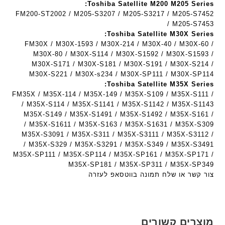
Toshiba Satellite M200 M205 Series:
FM200-ST2002 / M205-S3207 / M205-S3217 / M205-S7452
/ M205-S7453
Toshiba Satellite M30X Series:
FM30X / M30X-1593 / M30X-214 / M30X-40 / M30X-60 /
M30X-80 / M30X-S114 / M30X-S1592 / M30X-S1593 /
M30X-S171 / M30X-S181 / M30X-S191 / M30X-S214 /
M30X-S221 / M30X-s234 / M30X-SP111 / M30X-SP114
Toshiba Satellite M35X Series:
FM35X / M35X-114 / M35X-149 / M35X-S109 / M35X-S111 /
M35X-S114 / M35X-S1141 / M35X-S1142 / M35X-S1143 /
M35X-S149 / M35X-S1491 / M35X-S1492 / M35X-S161 /
M35X-S1611 / M35X-S163 / M35X-S1631 / M35X-S309 /
M35X-S3091 / M35X-S311 / M35X-S3111 / M35X-S3112 /
M35X-S329 / M35X-S3291 / M35X-S349 / M35X-S3491 /
M35X-SP111 / M35X-SP114 / M35X-SP161 / M35X-SP171 /
M35X-SP181 / M35X-SP311 / M35X-SP349
צור קשר או שלח תמונה בווטסאפ לעזרה
מוצרים קשורים