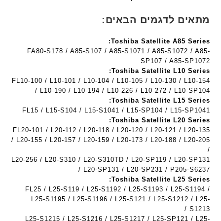
t
ם
ם
e
ח
ח
מתאים לדגמים הבאים:
c
ר
ר
h
י
י
Toshiba Satellite A85 Series:
ד
ט
ט
FA80-S178 / A85-S107 / A85-S1071 / A85-S1072 / A85-
ג
ה
ה
SP107 / A85-SP1072
ם
ב
ב
Toshiba Satellite L10 Series:
W
ע
ע
FL10-100 / L10-101 / L10-104 / L10-105 / L10-130 / L10-154
K
/ L10-190 / L10-194 / L10-226 / L10-272 / L10-SP104
ב
ב
8
Toshiba Satellite L15 Series:
ר
ר
9
FL15 / L15-S104 / L15-S1041 / L15-SP104 / L15-SP1041
י
י
Toshiba Satellite L20 Series:
5
ת
ת
FL20-101 / L20-112 / L20-118 / L20-120 / L20-121 / L20-135
ע
/ L20-155 / L20-157 / L20-159 / L20-173 / L20-188 / L20-205
ם
/
ח
L20-256 / L20-S310 / L20-S310TD / L20-SP119 / L20-SP131
ר
/ L20-SP131 / L20-SP231 / P205-S6237
י
Toshiba Satellite L25 Series:
ט
FL25 / L25-S119 / L25-S1192 / L25-S1193 / L25-S1194 /
ה
L25-S1195 / L25-S1196 / L25-S121 / L25-S1212 / L25-
ב
S1213 /
ע
L25-S1215 / L25-S1216 / L25-S1217 / L25-SP121 / L25-