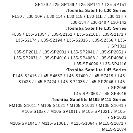
SP129 / L25-SP139 / L25-SP141 / L25-SP151
ב
Toshiba Satellite L30 Series:
ר
FL30 / L30-10P / L30-114 / L30-115 / L30-11E / L30-11H /
י
L30-134 / L30-140 / L30-142
ת
Toshiba Satellite L35 Series:
FL35 / L35-S1054 / L35-S2151 / L35-S2161 / L35-S2171 /
L35-S2174 / L35-S2194 / L35-S2316 / L35-S2366 / L35-
SP1011 /
L35-SP2011 / L35-SP2031 / L35-SP2041 / L35-SP2051 /
L35-SP2071 / L35-SP4016 / L35-SP4068 / L35-SP4086 /
L35-SP4096 / L35-SP4116
Toshiba Satellite L45 Series:
FL45-S2416 / L45-S4687 / L45-S7409 / L45-S7419 / L45-
S7423 / L45-S7424 / L45-SP2036 / L45-SP2046 / L45-
SP2056 /
L45-SP2066 / L45-SP4016
Toshiba Satellite M105 M115 Series:
FM105-S1011 / M105-S1021 / M105-S1031 / M105-S1041 /
M105-S10xx / M105-SP1011 / M105-SP1021 / M105-
SP1031 /
M105-SP1041 / M115-S1061 / M115-S1064 / M115-S1071 /
M115-S1074