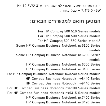
n
ע
ע
חיבור/מחבר :מטען מקורי למחשב נייד Hp 19.5V/2.31A
t
ם
ם
7.4*5.0 45W + כבל מקורי.
e
ח
ח
c
ר
ר
המטען תואם למכשירים הבאים:
h
י
י
ד
ט
ט
For HP Compaq 500 510 Series models
ג
ה
ה
For HP Compaq 500 530 Series models
ם
ב
ב
For HP Compaq 500 550 Series modelS
W
ע
ע
Some HP Compaq Business Notebook nc6100 Series
K
models
ב
ב
8
Some HP Compaq Business Notebook nc6200 Series
ר
ר
9
models
י
י
HP Compaq Business Notebook nc6300 Series
5
ת
ת
HP Compaq Business Notebook nc8430 Series
ע
For HP Compaq Business Notebook nw8240 Series models
ם
HP Compaq Business Notebook nw8440 Series
ח
HP Compaq Business Notebook nw9440 Series
ר
For HP Compaq Business Notebook nx6130 Series models
י
For HP Compaq Business Notebook nx6315 Series models
ט
HP Compaq Business Notebook nx7400 Series
ה
HP Compaq Business Notebook nx8420 Series