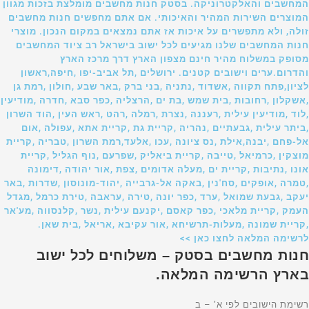
המחשבים והאלקטרוניקה. בסטק חנות מחשבים מומלצת בזכות מגוון
המוצרים השירות המהיר והאיכותי. אם אתם מחפשים חנות מחשבים
זולה, ולא מתפשרים על איכות אז אתם נמצאים במקום הנכון. מוצרי
חנות המחשבים שלנו מגיעים לכל ישוב בישראל רב ציוד המחשבים
מסופק במשלוח מהיר חינם מצפון הארץ דרך מרכז הארץ
והדרום.ערים וישובים קטנים. ירושלים ,תל אביב-יפו ,חיפה,ראשון
לציון,פתח תקווה ,אשדוד ,נתניה ,בני ברק ,באר שבע ,חולון ,רמת גן
,אשקלון ,רחובות ,בית שמש ,בת ים ,הרצליה ,כפר סבא ,חדרה ,מודיעין
,לוד ,מודיעין עילית ,רעננה ,נצרת ,רמלה ,רהט ,ראש העין ,הוד השרון
,ביתר עילית ,גבעתיים ,נהריה ,קריית גת ,קריית אתא ,עפולה ,אום
אל-פחם ,יבנה,אילת ,נס ציונה ,עכו ,אלעד,רמת השרון ,טבריה ,קריית
מוצקין ,כרמיאל ,טייבה ,קריית ביאליק ,שפרעם ,נוף הגליל ,קריית
אונו ,נתיבות ,קריית ים ,מעלה אדומים ,צפת ,אור יהודה ,דימונה
,טמרה ,אופקים ,סח'נין ,באקה אל-גרבייה ,יהוד-מונוסון ,שדרות ,באר
יעקב ,גבעת שמואל ,ערד ,כפר יונה ,טירה ,עראבה ,טירת כרמל ,מגדל
העמק ,קריית מלאכי ,כפר קאסם ,יקנעם עילית ,נשר ,קלנסווה ,מע'אר
,קריית שמונה ,מעלות-תרשיחא ,אור עקיבא ,אריאל ,בית שאן.
לרשימה המלאה לחצו כאן >>
חנות מחשבים בסטק – משלוחים לכל ישוב
בארץ הרשימה המלאה.
רשימת הישובים לפי א’ – ב