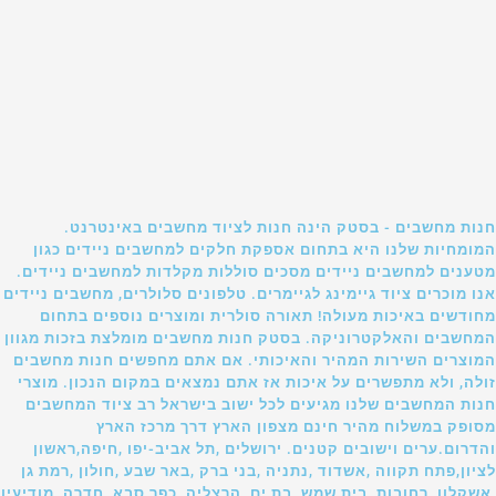
חנות מחשבים - בסטק הינה חנות לציוד מחשבים באינטרנט.
המומחיות שלנו היא בתחום אספקת חלקים למחשבים ניידים כגון
מטענים למחשבים ניידים מסכים סוללות מקלדות למחשבים ניידים.
אנו מוכרים ציוד גיימינג לגיימרים. טלפונים סלולרים, מחשבים ניידים
מחודשים באיכות מעולה! תאורה סולרית ומוצרים נוספים בתחום
המחשבים והאלקטרוניקה. בסטק חנות מחשבים מומלצת בזכות מגוון
המוצרים השירות המהיר והאיכותי. אם אתם מחפשים חנות מחשבים
זולה, ולא מתפשרים על איכות אז אתם נמצאים במקום הנכון. מוצרי
חנות המחשבים שלנו מגיעים לכל ישוב בישראל רב ציוד המחשבים
מסופק במשלוח מהיר חינם מצפון הארץ דרך מרכז הארץ
והדרום.ערים וישובים קטנים. ירושלים ,תל אביב-יפו ,חיפה,ראשון
לציון,פתח תקווה ,אשדוד ,נתניה ,בני ברק ,באר שבע ,חולון ,רמת גן
,אשקלון ,רחובות ,בית שמש ,בת ים ,הרצליה ,כפר סבא ,חדרה ,מודיעין