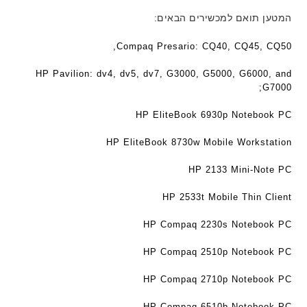
e
ח
ח
י
המטען תואם למכשירים הבאים:
c
ר
ר
ט
h
י
י
ה
Compaq Presario: CQ40, CQ45, CQ50,
ד
ט
ט
ב
ג
ה
ה
ע
HP Pavilion: dv4, dv5, dv7, G3000, G5000, G6000, and
ם
ב
ב
ב
G7000;
W
ע
ע
ר
K
ב
ב
HP EliteBook 6930p Notebook PC
י
8
ר
ר
ת
9
HP EliteBook 8730w Mobile Workstation
י
י
5
ת
ת
HP 2133 Mini-Note PC
ע
ם
HP 2533t Mobile Thin Client
ח
ר
HP Compaq 2230s Notebook PC
י
ט
HP Compaq 2510p Notebook PC
ה
ב
HP Compaq 2710p Notebook PC
ע
HP Compaq 6510b Notebook PC