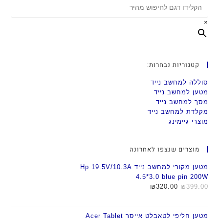
×
קטגוריות נבחרות:
סוללה למחשב נייד
מטען למחשב נייד
מסך למחשב נייד
מקלדת למחשב נייד
מוצרי גיימינג
מוצרים שנצפו לאחרונה
מטען מקורי למחשב נייד Hp 19.5V/10.3A
4.5*3.0 blue pin 200W
399.00
₪
המחיר
320.00
₪
המחיר
המקורי
הנוכחי
היה:
הוא:
מטען חליפי לטאבלט אייסר Acer Tablet
₪320.00.
₪399.00.