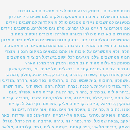
חנות מחשבים - בסטק הינה חנות לציוד מחשבים באינטרנט.
המומחיות שלנו היא בתחום אספקת חלקים למחשבים ניידים כגון
מטענים למחשבים ניידים מסכים סוללות מקלדות למחשבים ניידים.
אנו מוכרים ציוד גיימינג לגיימרים. טלפונים סלולרים, מחשבים ניידים
מחודשים באיכות מעולה! תאורה סולרית ומוצרים נוספים בתחום
המחשבים והאלקטרוניקה. בסטק חנות מחשבים מומלצת בזכות מגוון
המוצרים השירות המהיר והאיכותי. אם אתם מחפשים חנות מחשבים
זולה, ולא מתפשרים על איכות אז אתם נמצאים במקום הנכון. מוצרי
חנות המחשבים שלנו מגיעים לכל ישוב בישראל רב ציוד המחשבים
מסופק במשלוח מהיר חינם מצפון הארץ דרך מרכז הארץ
והדרום.ערים וישובים קטנים. ירושלים ,תל אביב-יפו ,חיפה,ראשון
לציון,פתח תקווה ,אשדוד ,נתניה ,בני ברק ,באר שבע ,חולון ,רמת גן
,אשקלון ,רחובות ,בית שמש ,בת ים ,הרצליה ,כפר סבא ,חדרה ,מודיעין
,לוד ,מודיעין עילית ,רעננה ,נצרת ,רמלה ,רהט ,ראש העין ,הוד השרון
,ביתר עילית ,גבעתיים ,נהריה ,קריית גת ,קריית אתא ,עפולה ,אום
אל-פחם ,יבנה,אילת ,נס ציונה ,עכו ,אלעד,רמת השרון ,טבריה ,קריית
מוצקין ,כרמיאל ,טייבה ,קריית ביאליק ,שפרעם ,נוף הגליל ,קריית
אונו ,נתיבות ,קריית ים ,מעלה אדומים ,צפת ,אור יהודה ,דימונה
,טמרה ,אופקים ,סח'נין ,באקה אל-גרבייה ,יהוד-מונוסון ,שדרות ,באר
יעקב ,גבעת שמואל ,ערד ,כפר יונה ,טירה ,עראבה ,טירת כרמל ,מגדל
העמק ,קריית מלאכי ,כפר קאסם ,יקנעם עילית ,נשר ,קלנסווה ,מע'אר