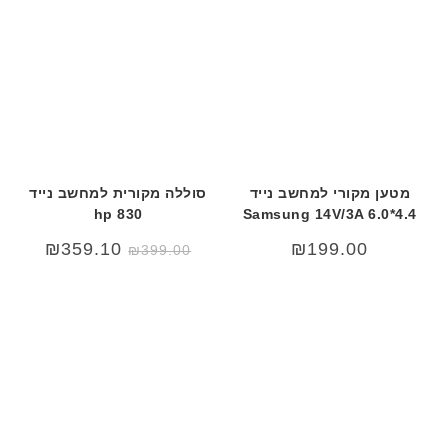
ב
ע
ב
ר
י
ת
מטען מקורי למחשב נייד
סוללה מקורית למחשב נייד
hp 830
Samsung 14V/3A 6.0*4.4
המחיר
המחיר
₪
359.10
₪
199.00
₪
399.00
המקורי
הנוכחי
היה:
הוא:
₪399.00.
₪499.00.