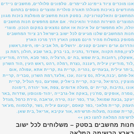
אנו מוכרים ציוד גיימינג לגיימרים. טלפונים סלולרים, מחשבים ניידים
מחודשים באיכות מעולה! תאורה סולרית ומוצרים נוספים בתחום
המחשבים והאלקטרוניקה. בסטק חנות מחשבים מומלצת בזכות מגוון
המוצרים השירות המהיר והאיכותי. אם אתם מחפשים חנות מחשבים
זולה, ולא מתפשרים על איכות אז אתם נמצאים במקום הנכון. מוצרי
חנות המחשבים שלנו מגיעים לכל ישוב בישראל רב ציוד המחשבים
מסופק במשלוח מהיר חינם מצפון הארץ דרך מרכז הארץ
והדרום.ערים וישובים קטנים. ירושלים ,תל אביב-יפו ,חיפה,ראשון
לציון,פתח תקווה ,אשדוד ,נתניה ,בני ברק ,באר שבע ,חולון ,רמת גן
,אשקלון ,רחובות ,בית שמש ,בת ים ,הרצליה ,כפר סבא ,חדרה ,מודיעין
,לוד ,מודיעין עילית ,רעננה ,נצרת ,רמלה ,רהט ,ראש העין ,הוד השרון
,ביתר עילית ,גבעתיים ,נהריה ,קריית גת ,קריית אתא ,עפולה ,אום
אל-פחם ,יבנה,אילת ,נס ציונה ,עכו ,אלעד,רמת השרון ,טבריה ,קריית
מוצקין ,כרמיאל ,טייבה ,קריית ביאליק ,שפרעם ,נוף הגליל ,קריית
אונו ,נתיבות ,קריית ים ,מעלה אדומים ,צפת ,אור יהודה ,דימונה
,טמרה ,אופקים ,סח'נין ,באקה אל-גרבייה ,יהוד-מונוסון ,שדרות ,באר
יעקב ,גבעת שמואל ,ערד ,כפר יונה ,טירה ,עראבה ,טירת כרמל ,מגדל
העמק ,קריית מלאכי ,כפר קאסם ,יקנעם עילית ,נשר ,קלנסווה ,מע'אר
,קריית שמונה ,מעלות-תרשיחא ,אור עקיבא ,אריאל ,בית שאן.
לרשימה המלאה לחצו כאן >>
חנות מחשבים בסטק – משלוחים לכל ישוב
בארץ הרשימה המלאה.