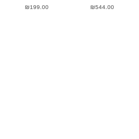
₪
199.00
₪
544.00