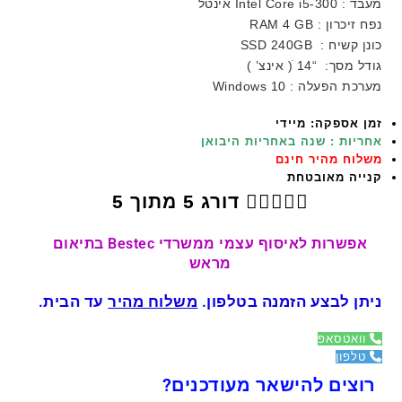
מעבד : Intel Core i5-300 אינטל
נפח זיכרון : RAM 4 GB
כונן קשיח : SSD 240GB
גודל מסך: “14 ׁ( אינצ’ )
מערכת הפעלה : Windows 10
זמן אספקה: מיידי
אחריות : שנה באחריות היבואן
משלוח מהיר חינם
קנייה מאובטחת





דורג 5 מתוך 5
אפשרות לאיסוף עצמי ממשרדי Bestec בתיאום
מראש
ניתן לבצע הזמנה בטלפון.
משלוח מהיר
עד הבית.
וואטסאפ
טלפון
רוצים להישאר מעודכנים?