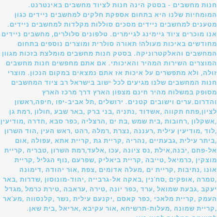
חנות מחשבים - בסטק הינה חנות לציוד מחשבים באינטרנט.
המומחיות שלנו היא בתחום אספקת חלקים למחשבים ניידים כגון
מטענים למחשבים ניידים מסכים סוללות מקלדות למחשבים ניידים.
אנו מוכרים ציוד גיימינג לגיימרים. טלפונים סלולרים, מחשבים ניידים
מחודשים באיכות מעולה! תאורה סולרית ומוצרים נוספים בתחום
המחשבים והאלקטרוניקה. בסטק חנות מחשבים מומלצת בזכות מגוון
המוצרים השירות המהיר והאיכותי. אם אתם מחפשים חנות מחשבים
זולה, ולא מתפשרים על איכות אז אתם נמצאים במקום הנכון. מוצרי
חנות המחשבים שלנו מגיעים לכל ישוב בישראל רב ציוד המחשבים
מסופק במשלוח מהיר חינם מצפון הארץ דרך מרכז הארץ
והדרום.ערים וישובים קטנים. ירושלים ,תל אביב-יפו ,חיפה,ראשון
לציון,פתח תקווה ,אשדוד ,נתניה ,בני ברק ,באר שבע ,חולון ,רמת גן
,אשקלון ,רחובות ,בית שמש ,בת ים ,הרצליה ,כפר סבא ,חדרה ,מודיעין
,לוד ,מודיעין עילית ,רעננה ,נצרת ,רמלה ,רהט ,ראש העין ,הוד השרון
,ביתר עילית ,גבעתיים ,נהריה ,קריית גת ,קריית אתא ,עפולה ,אום
אל-פחם ,יבנה,אילת ,נס ציונה ,עכו ,אלעד,רמת השרון ,טבריה ,קריית
מוצקין ,כרמיאל ,טייבה ,קריית ביאליק ,שפרעם ,נוף הגליל ,קריית
אונו ,נתיבות ,קריית ים ,מעלה אדומים ,צפת ,אור יהודה ,דימונה
,טמרה ,אופקים ,סח'נין ,באקה אל-גרבייה ,יהוד-מונוסון ,שדרות ,באר
יעקב ,גבעת שמואל ,ערד ,כפר יונה ,טירה ,עראבה ,טירת כרמל ,מגדל
העמק ,קריית מלאכי ,כפר קאסם ,יקנעם עילית ,נשר ,קלנסווה ,מע'אר
,קריית שמונה ,מעלות-תרשיחא ,אור עקיבא ,אריאל ,בית שאן.