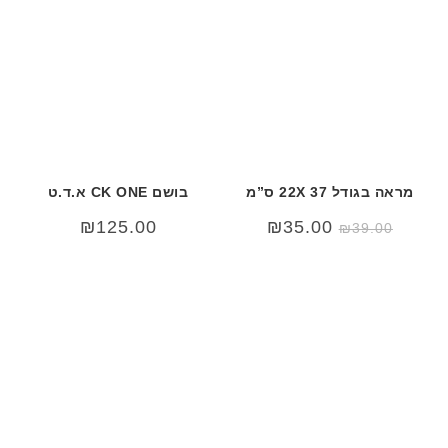
מראה בגודל 22X 37 ס”מ
בושם CK ONE א.ד.ט
המחיר
המחיר
₪
125.00
₪
35.00
₪
39.00
המקורי
הנוכחי
היה:
הוא:
₪35.00.
₪39.00.