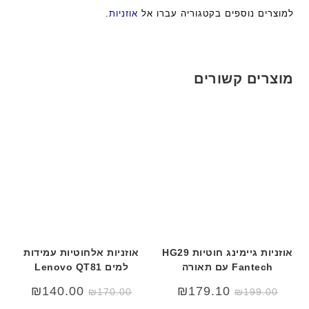
למוצרים נוספים בקטגוריה עברו אל
אוזניות
.
מוצרים קשורים
אוזניות גיימינג חוטיות HG29
אוזניות אלחוטיות עמידות
Fantech עם תאורה
למים Lenovo QT81
המחיר
המחיר
₪
140.00
₪
179.10
₪
170.00
₪
199.00
המקורי
הנוכחי
היה:
הוא: