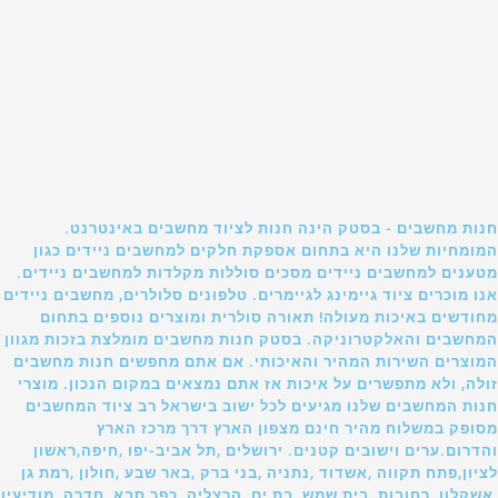
חנות מחשבים - בסטק הינה חנות לציוד מחשבים באינטרנט.
המומחיות שלנו היא בתחום אספקת חלקים למחשבים ניידים כגון
מטענים למחשבים ניידים מסכים סוללות מקלדות למחשבים ניידים.
אנו מוכרים ציוד גיימינג לגיימרים. טלפונים סלולרים, מחשבים ניידים
מחודשים באיכות מעולה! תאורה סולרית ומוצרים נוספים בתחום
המחשבים והאלקטרוניקה. בסטק חנות מחשבים מומלצת בזכות מגוון
המוצרים השירות המהיר והאיכותי. אם אתם מחפשים חנות מחשבים
זולה, ולא מתפשרים על איכות אז אתם נמצאים במקום הנכון. מוצרי
חנות המחשבים שלנו מגיעים לכל ישוב בישראל רב ציוד המחשבים
מסופק במשלוח מהיר חינם מצפון הארץ דרך מרכז הארץ
והדרום.ערים וישובים קטנים. ירושלים ,תל אביב-יפו ,חיפה,ראשון
לציון,פתח תקווה ,אשדוד ,נתניה ,בני ברק ,באר שבע ,חולון ,רמת גן
,אשקלון ,רחובות ,בית שמש ,בת ים ,הרצליה ,כפר סבא ,חדרה ,מודיעין