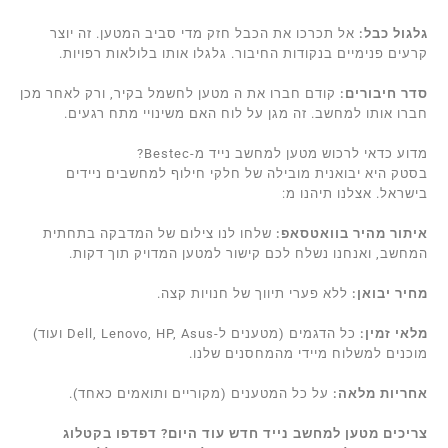
גלגול כבל:
אל תכרכו את הכבל חזק מדי סביב המטען. זה יוצר
קרעים פנימיים בנקודות החיבור. גלגלו אותו בלולאות רפויות.
סדר חיבורים:
קודם חברו את ה מטען לחשמל בקיר, ורק לאחר מכן
חברו אותו למחשב. זה מגן על לוח האם משינויי מתח רגעים.
מדוע כדאי לרכוש מטען למחשב נייד מ-Bestec?
בסטק היא יבואנית מובילה של חלקי חילוף למחשבים ניידים
בישראל. אצלנו תיהנו מ:
איתור מהיר בוואטסאפ:
שלחו לנו צילום של המדבקה בתחתית
המחשב, ואנחנו נשלח לכם קישור למטען המדויק תוך דקות.
מחיר יבואן:
ללא פערי תיווך של חנויות קצה.
מלאי זמין:
כל הדגמים (מטענים ל-Dell, Lenovo, HP, Asus ועוד)
מוכנים למשלוח מיידי מהמחסנים שלנו.
אחריות מלאה:
על כל המטענים (מקוריים ותואמים כאחד).
צריכים מטען למחשב נייד חדש עוד היום? דפדפו בקטלוג