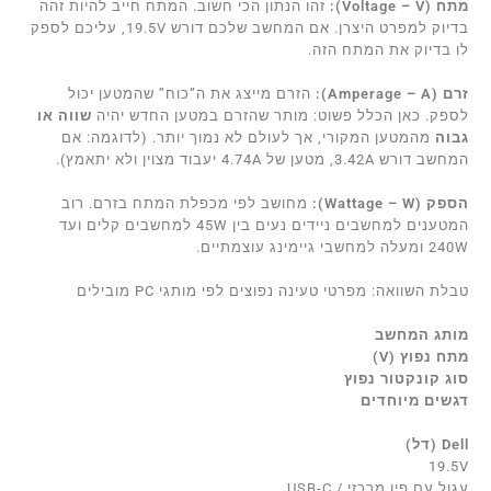
מתח (Voltage – V):
זהו הנתון הכי חשוב. המתח חייב להיות זהה
בדיוק למפרט היצרן. אם המחשב שלכם דורש 19.5V, עליכם לספק
לו בדיוק את המתח הזה.
זרם (Amperage – A):
הזרם מייצג את ה”כוח” שהמטען יכול
לספק. כאן הכלל פשוט: מותר שהזרם במטען החדש יהיה
שווה או
גבוה
מהמטען המקורי, אך לעולם לא נמוך יותר. (לדוגמה: אם
המחשב דורש 3.42A, מטען של 4.74A יעבוד מצוין ולא יתאמץ).
הספק (Wattage – W):
מחושב לפי מכפלת המתח בזרם. רוב
המטענים למחשבים ניידים נעים בין 45W למחשבים קלים ועד
240W ומעלה למחשבי גיימינג עוצמתיים.
טבלת השוואה: מפרטי טעינה נפוצים לפי מותגי PC מובילים
מותג המחשב
מתח נפוץ (V)
סוג קונקטור נפוץ
דגשים מיוחדים
Dell (דל)
19.5V
עגול עם פין מרכזי / USB-C