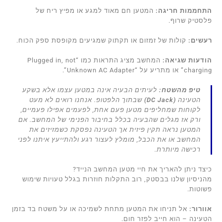
התחממות חריגה:
המטען חם מאוד למגע או מפיץ ריח של
פלסטיק שרוף.
רעשים:
קולות של זמזום או תקתוק שמגיעים מקופסת ספק הכוח.
הודעות שגיאה:
המחשב מציג התראות כמו “Plugged in, not
charging” או מתריע על “Unknown AC Adapter”.
טיפ מהשטח:
לעיתים הבעיה אינה במטען עצמו אלא בשקע
הטעינה
(DC Jack)
שבתוך הלפטופ. אנחנו רואים לא מעט
לקוחות שמחליפים מטען פעם אחת, לפעמים אפילו פעמיים,
ורק אז מגלים שהבעיה בכלל בחיבור הפנימי של המחשב. אם
המטען נראה תקין פיזית אך הטעינה נפסקת כשמזיזים את
המחשב או את הכבל, מומלץ לעצור רגע ולהתייעץ איתנו לפני
רכישה מיותרת.
כיצד ניתן להאריך את חיי מטען המחשב הנייד?
מהניסיון שלנו בבסטק, רוב התקלות חוזרות בגלל טעויות שימוש
פשוטות.
אוורור:
אל תניחו את המטען מתחת לשמיכה או על משטח בד בזמן
הטעינה – הוא חייב לפזר חום.