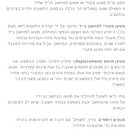
האם עדיף מטען מקורי או תואם למחשב הנייד שלי?
זו השאלה שאנו נשאלים הכי הרבה בבסטק. התשובה תלויה בצרכים
ובתקציב:
מטען מקורי למחשב נייד:
מיוצר על ידי יצרנית הלפטופ (Dell, HP
וכו’). היתרון המרכזי הוא השקט הנפשי המוחלט. מטען למחשב נייד
כולל מעגלי הגנה מתקדמים נגד קפיצות מתח ועמידות גבוהה
לאורך שנים. במותגים מסוימים, המחשב יגביל את מהירות המעבד
אם לא יזהה מטען מקורי.
מטען תואם (Replacement):
פתרון חסכוני ומצוין. בבסטק, אנו
מייבאים רק מטענים תואמים שעברו בדיקות איכות קפדניות. מטען
תואם איכותי יספק את אותו המתח והזרם כמו המקורי בחצי מחיר.
זהו פתרון אידיאלי למחשבים ישנים יותר או כמטען משני לגיבוי
במשרד.
מתי כדאי לשקול להחליף את מטען המחשב הנייד?
אל תחכו שהמחשב יכבה באמצע עבודה חשובה. שימו לב לסימנים
הבאים:
מגעים רופפים:
צריך “לשחק” עם הכבל או להניח אותו בזווית
מסוימת כדי שהטעינה תתחיל.