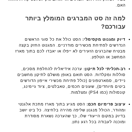
האם.
למה זה סט המברגים המומלץ ביותר
עבורכם?
דיוק ומגנוט מקסימלי:
הסט כולל את כל סוגי הראשים
הנדרשים לפתיחת מכשירים מודרניים. המגנוט החזק בקצה
מבטיח שהברגים הזעירים לא ייפלו או יאבדו לכם בתוך מארז
המחשב או הטלפון.
רב-תכליתי לכל תיקון:
ערכה אידיאלית להחלפת מסכים,
סוללות ומקלדות. הסט תואם באופן מושלם לתיקון מחשבים
ניידים, סמארטפונים (כולל פתיחת מכשירי אייפון הדורשים
ביטים מיוחדים), שעונים חכמים, טאבלטים, ציוד גיימינג,
קונסולות (כמו PS4) ומצלמות.
עיצוב פרימיום חכם:
הסט מגיע בתוך מארז מתכת אלגנטי
ומהודר, הכולל מנגנון שליפה מהירה בלחיצה. כל ביט יושב
בדיוק במקום הייעודי שלו, כך שהערכה נשארת מסודרת
ומוכנה לעבודה בכל רגע נתון.