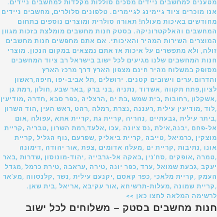
מטענים למחשבים ניידים מסכים סוללות מקלדות למחשבים ניידים.
אנו מוכרים ציוד גיימינג לגיימרים. טלפונים סלולרים, מחשבים ניידים
מחודשים באיכות מעולה! תאורה סולרית ומוצרים נוספים בתחום
המחשבים והאלקטרוניקה. בסטק חנות מחשבים מומלצת בזכות מגוון
המוצרים השירות המהיר והאיכותי. אם אתם מחפשים חנות מחשבים
זולה, ולא מתפשרים על איכות אז אתם נמצאים במקום הנכון. מוצרי
חנות המחשבים שלנו מגיעים לכל ישוב בישראל רב ציוד המחשבים
מסופק במשלוח מהיר חינם מצפון הארץ דרך מרכז הארץ
והדרום.ערים וישובים קטנים. ירושלים ,תל אביב-יפו ,חיפה,ראשון
לציון,פתח תקווה ,אשדוד ,נתניה ,בני ברק ,באר שבע ,חולון ,רמת גן
,אשקלון ,רחובות ,בית שמש ,בת ים ,הרצליה ,כפר סבא ,חדרה ,מודיעין
,לוד ,מודיעין עילית ,רעננה ,נצרת ,רמלה ,רהט ,ראש העין ,הוד השרון
,ביתר עילית ,גבעתיים ,נהריה ,קריית גת ,קריית אתא ,עפולה ,אום
אל-פחם ,יבנה,אילת ,נס ציונה ,עכו ,אלעד,רמת השרון ,טבריה ,קריית
מוצקין ,כרמיאל ,טייבה ,קריית ביאליק ,שפרעם ,נוף הגליל ,קריית
אונו ,נתיבות ,קריית ים ,מעלה אדומים ,צפת ,אור יהודה ,דימונה
,טמרה ,אופקים ,סח'נין ,באקה אל-גרבייה ,יהוד-מונוסון ,שדרות ,באר
יעקב ,גבעת שמואל ,ערד ,כפר יונה ,טירה ,עראבה ,טירת כרמל ,מגדל
העמק ,קריית מלאכי ,כפר קאסם ,יקנעם עילית ,נשר ,קלנסווה ,מע'אר
,קריית שמונה ,מעלות-תרשיחא ,אור עקיבא ,אריאל ,בית שאן.
לרשימה המלאה לחצו כאן >>
חנות מחשבים בסטק – משלוחים לכל ישוב