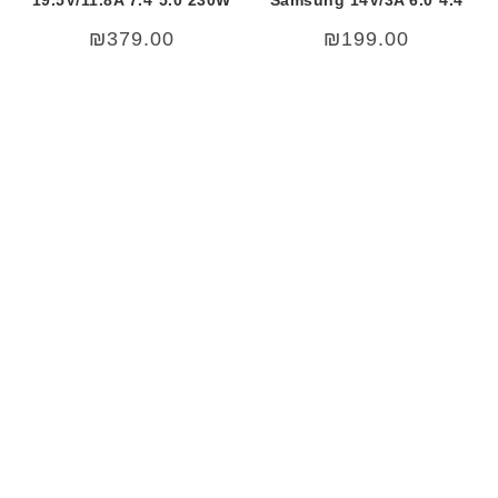
19.5V/11.8A 7.4*5.0 230W
Samsung 14V/3A 6.0*4.4
₪
379.00
₪
199.00