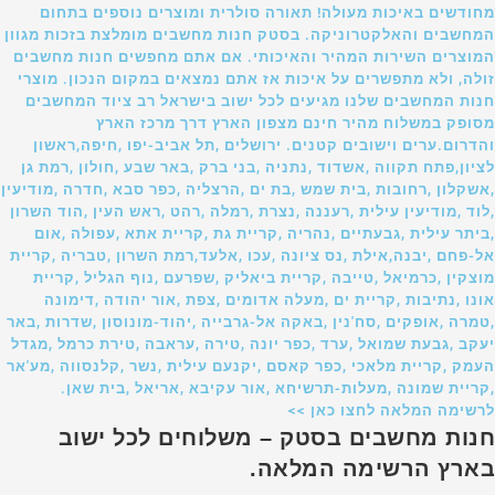
מחודשים באיכות מעולה! תאורה סולרית ומוצרים נוספים בתחום
המחשבים והאלקטרוניקה. בסטק חנות מחשבים מומלצת בזכות מגוון
המוצרים השירות המהיר והאיכותי. אם אתם מחפשים חנות מחשבים
זולה, ולא מתפשרים על איכות אז אתם נמצאים במקום הנכון. מוצרי
חנות המחשבים שלנו מגיעים לכל ישוב בישראל רב ציוד המחשבים
מסופק במשלוח מהיר חינם מצפון הארץ דרך מרכז הארץ
והדרום.ערים וישובים קטנים. ירושלים ,תל אביב-יפו ,חיפה,ראשון
לציון,פתח תקווה ,אשדוד ,נתניה ,בני ברק ,באר שבע ,חולון ,רמת גן
,אשקלון ,רחובות ,בית שמש ,בת ים ,הרצליה ,כפר סבא ,חדרה ,מודיעין
,לוד ,מודיעין עילית ,רעננה ,נצרת ,רמלה ,רהט ,ראש העין ,הוד השרון
,ביתר עילית ,גבעתיים ,נהריה ,קריית גת ,קריית אתא ,עפולה ,אום
אל-פחם ,יבנה,אילת ,נס ציונה ,עכו ,אלעד,רמת השרון ,טבריה ,קריית
מוצקין ,כרמיאל ,טייבה ,קריית ביאליק ,שפרעם ,נוף הגליל ,קריית
אונו ,נתיבות ,קריית ים ,מעלה אדומים ,צפת ,אור יהודה ,דימונה
,טמרה ,אופקים ,סח'נין ,באקה אל-גרבייה ,יהוד-מונוסון ,שדרות ,באר
יעקב ,גבעת שמואל ,ערד ,כפר יונה ,טירה ,עראבה ,טירת כרמל ,מגדל
העמק ,קריית מלאכי ,כפר קאסם ,יקנעם עילית ,נשר ,קלנסווה ,מע'אר
,קריית שמונה ,מעלות-תרשיחא ,אור עקיבא ,אריאל ,בית שאן.
לרשימה המלאה לחצו כאן >>
חנות מחשבים בסטק – משלוחים לכל ישוב
בארץ הרשימה המלאה.